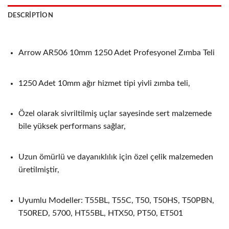
DESCRIPTION
Arrow AR506 10mm 1250 Adet Profesyonel Zımba Teli
1250 Adet 10mm ağır hizmet tipi yivli zımba teli,
Özel olarak sivriltilmiş uçlar sayesinde sert malzemede
bile yüksek performans sağlar,
Uzun ömürlü ve dayanıklılık için özel çelik malzemeden
üretilmiştir,
Uyumlu Modeller: T55BL, T55C, T50, T50HS, T50PBN,
T50RED, 5700, HT55BL, HTX50, PT50, ET501