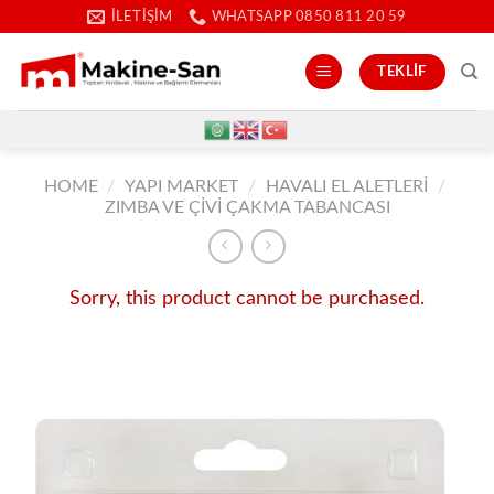
İçeriğe
İLETIŞIM
WHATSAPP 0850 811 20 59
atla
TEKLIF
HOME
/
YAPI MARKET
/
HAVALI EL ALETLERI
/
ZIMBA VE ÇIVI ÇAKMA TABANCASI
Sorry, this product cannot be purchased.