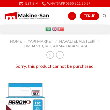
İçeriğe
İLETIŞIM
WHATSAPP 0850 811 20 59
atla
TEKLIF
HOME
/
YAPI MARKET
/
HAVALI EL ALETLERI
/
ZIMBA VE ÇIVI ÇAKMA TABANCASI
Sorry, this product cannot be purchased.