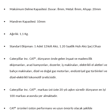
•
Maksimum Delme Kapasitesi: Duvar: 8mm, Metal: 8mm, Ahşap: 20mm
•
Mandren Kapasitesi: 10mm
•
Ağırlık: 1,1 Kg.
•
Standart Ekipman: 1 Adet 12Volt Akü, 1.20 Saatlik Hızlı Akü Şarj Cihazı
•
Caterpillar Inc. CAT®, dünyanın önde gelen inşaat ve madencilik
ekipmanları, arazi kamyonları, dozerler, iş makinaları, elektrikli el aletleri ve
bahçe makinaları, dizel ve doğal gaz motorları, endüstriyel gaz türbinleri ve
dizel-elektrikli lokomotif üreticisidir.
•
Caterpillar Inc. CAT®, markası üst üste 20 yılı aşkın süredir dünyanın en iyi
100 markası arasında yer almaktadır.
•
CAT® ürünleri üstün performans ve uzun ömürlü olacak şekilde