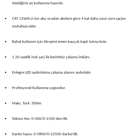
istediğiniz an kullanıma hazırdır.
•
CAT 12Volt Li-ion akü sıradan akülere göre 4 kat daha uzun süre şarjını
muhafaza eder.
•
Rahat kullanım için titreşimi emen kauçuk kaplı tutma kolu
•
1.20 saatlik hızlı şarj ile kesintisiz çalışma imkânı.
•
Entegre LED aydınlatma çalışma alanını aydınlatır.
•
Profesyonel Kullanıma uygundur.
•
Maks. Tork: 30Nm
•
Yüksüz Hızı: 0-400/0-1500 dev/dk.
•
Darbe Sayısı: 0-5800/0-22500 darbe/dk.