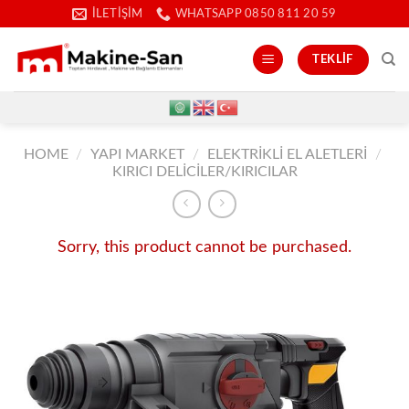
İçeriğe
İLETIŞIM
WHATSAPP 0850 811 20 59
atla
TEKLIF
HOME
/
YAPI MARKET
/
ELEKTRIKLI EL ALETLERI
/
KIRICI DELICILER/KIRICILAR
Sorry, this product cannot be purchased.