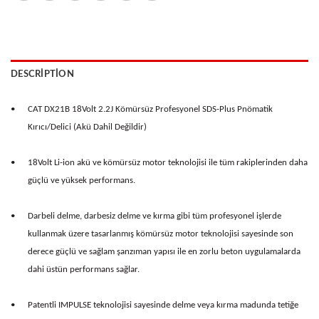
DESCRIPTION
•
CAT DX21B 18Volt 2.2J Kömürsüz Profesyonel SDS-Plus Pnömatik
Kırıcı/Delici (Akü Dahil Değildir)
•
18Volt Li-ion akü ve kömürsüz motor teknolojisi ile tüm rakiplerinden daha
güçlü ve yüksek performans.
•
Darbeli delme, darbesiz delme ve kırma gibi tüm profesyonel işlerde
kullanmak üzere tasarlanmış kömürsüz motor teknolojisi sayesinde son
derece güçlü ve sağlam şanzıman yapısı ile en zorlu beton uygulamalarda
dahi üstün performans sağlar.
•
Patentli IMPULSE teknolojisi sayesinde delme veya kırma madunda tetiğe