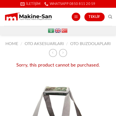
İçeriğe
İLETIŞIM
WHATSAPP 0850 811 20 59
atla
TEKLIF
HOME
/
OTO AKSESUARLARI
/
OTO BUZDOLAPLARI
Sorry, this product cannot be purchased.