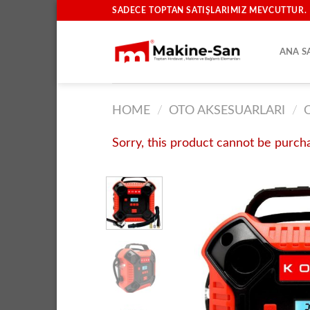
İçeriğe
SADECE TOPTAN SATIŞLARIMIZ MEVCUTTUR.
atla
ANA S
HOME
/
OTO AKSESUARLARI
/
Sorry, this product cannot be purch