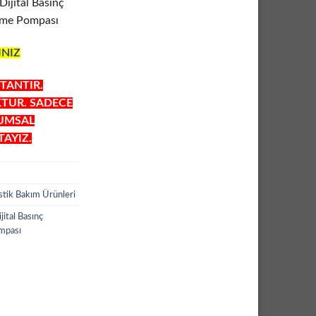
ijital Basınç
irme Pompası
INIZ
TANTIR.
KTUR. SADECE
RUMSAL
AYIZ.
stik Bakım Ürünleri
tal Basınç
ompası