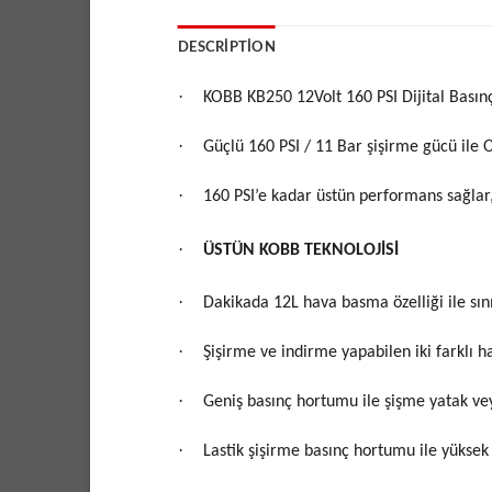
DESCRIPTION
·
KOBB KB250 12Volt 160 PSI Dijital Basın
·
Güçlü 160 PSI / 11 Bar şişirme gücü ile Ot
·
160 PSI’e kadar üstün performans sağlar
·
ÜSTÜN KOBB TEKNOLOJİSİ
·
Dakikada 12L hava basma özelliği ile sın
·
Şişirme ve indirme yapabilen iki farklı 
·
Geniş basınç hortumu ile şişme yatak vey
·
Lastik şişirme basınç hortumu ile yüksek b