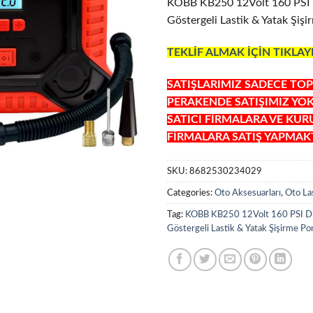
KOBB KB250 12Volt 160 PSI D
Göstergeli Lastik & Yatak Şiş
TEKLİF ALMAK İÇİN TIKLAY
SATIŞLARIMIZ SADECE TOP
PERAKENDE SATIŞIMIZ YO
SATICI FİRMALARA VE KU
FİRMALARA SATIŞ YAPMAKT
SKU:
8682530234029
Categories:
Oto Aksesuarları
,
Oto La
Tag:
KOBB KB250 12Volt 160 PSI Diji
Göstergeli Lastik & Yatak Şişirme P