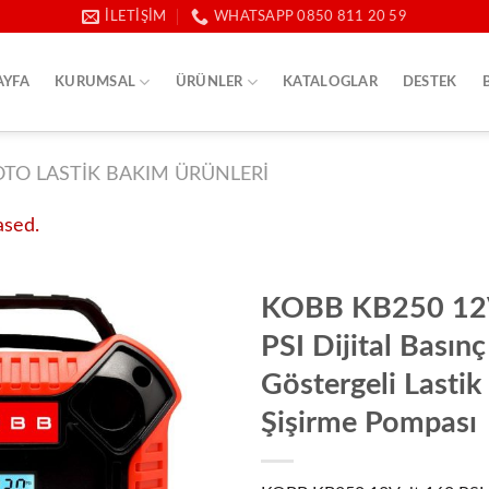
İLETIŞIM
WHATSAPP 0850 811 20 59
AYFA
KURUMSAL
ÜRÜNLER
KATALOGLAR
DESTEK
OTO LASTIK BAKIM ÜRÜNLERI
ased.
KOBB KB250 12V
PSI Dijital Basınç
Göstergeli Lastik
Şişirme Pompası