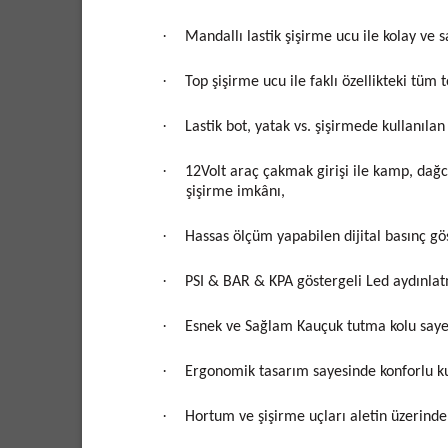
·
Mandallı lastik şişirme ucu ile kolay ve 
·
Top şişirme ucu ile faklı özellikteki tüm 
·
Lastik bot, yatak vs. şişirmede kullanılan
·
12Volt araç çakmak girişi ile kamp, dağcı
şişirme imkânı,
·
Hassas ölçüm yapabilen dijital basınç gö
·
PSI & BAR & KPA göstergeli Led aydınlatma
·
Esnek ve Sağlam Kauçuk tutma kolu saye
·
Ergonomik tasarım sayesinde konforlu k
·
Hortum ve şişirme uçları aletin üzerinde 