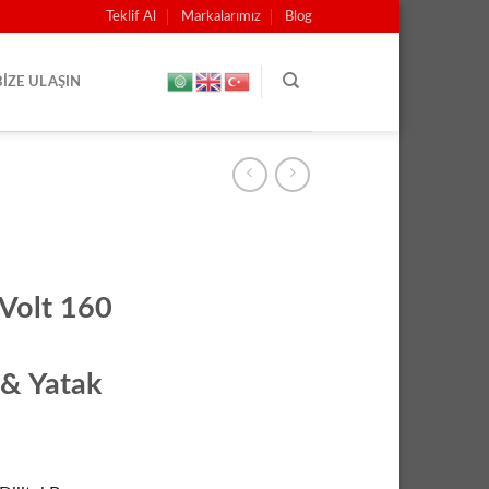
Teklif Al
Markalarımız
Blog
BIZE ULAŞIN
olt 160
 & Yatak