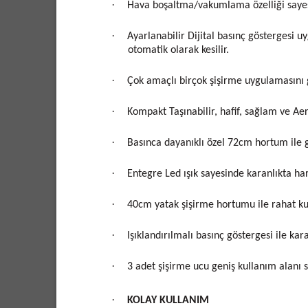
·
Hava boşaltma/vakumlama özelliği sayesi
·
Ayarlanabilir Dijital basınç göstergesi
otomatik olarak kesilir.
·
Çok amaçlı birçok şişirme uygulamasını 
·
Kompakt Taşınabilir, hafif, sağlam ve Aer
·
Basınca dayanıklı özel 72cm hortum ile g
·
Entegre Led ışık sayesinde karanlıkta ha
·
40cm yatak şişirme hortumu ile rahat ku
·
Işıklandırılmalı basınç göstergesi ile kar
·
3 adet şişirme ucu geniş kullanım alanı s
·
KOLAY KULLANIM