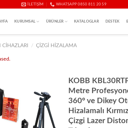
İLETIŞIM
WHATSAPP 0850 811 20 59
AYFA
KURUMSAL
ÜRÜNLER
KATALOGLAR
DESTEK
 CIHAZLARI
/
ÇIZGI HIZALAMA
ased.
KOBB KBL30RTP
Metre Profesyone
360° ve Dikey O
Hizalamalı Kırmı
Çizgi Lazer Dist