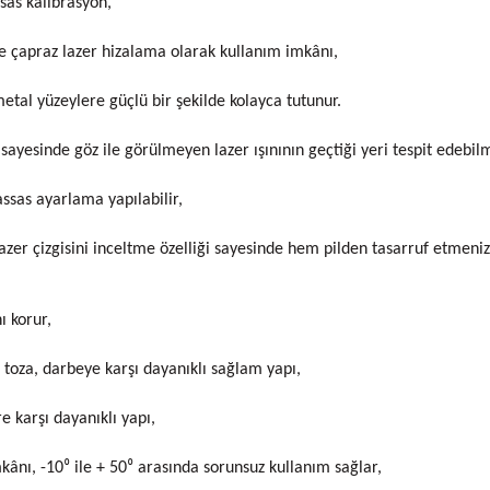
sas kalibrasyon,
nde çapraz lazer hizalama olarak kullanım imkânı,
etal yüzeylere güçlü bir şekilde kolayca tutunur.
sayesinde göz ile görülmeyen lazer ışınının geçtiği yeri tespit edebil
assas ayarlama yapılabilir,
lazer çizgisini inceltme özelliği sayesinde hem pilden tasarruf etmenizi
ı korur,
, toza, darbeye karşı dayanıklı sağlam yapı,
 karşı dayanıklı yapı,
ânı, -10⁰ ile + 50⁰ arasında sorunsuz kullanım sağlar,