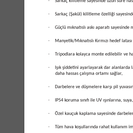
·
Sarkaç kilitleme sayesinde uzun süre has
·
Sarkaç (Şakül) kilitleme özelliği sayesi
·
Güçlü mıknatıslı askı aparatı sayesinde m
·
Manyetik/Mıknatıslı Kırmızı hedef latası 
·
Tripodlara kolayca monte edilebilir ve h
·
Işık şiddetini ayarlayarak dar alanlarda 
daha hassas çalışma ortamı sağlar,
·
Darbelere ve düşmelere karşı pil yuvasın
·
IP54 koruma sınıfı ile UV ışınlarına, suya
·
Özel kauçuk kaplama sayesinde darbelere
·
Tüm hava koşullarında rahat kullanım imk