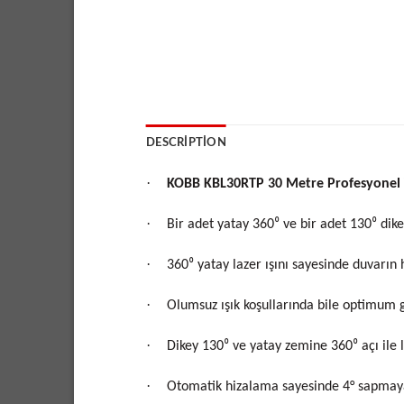
DESCRIPTION
·
KOBB KBL30RTP 30 Metre Profesyonel 
·
Bir adet yatay 360⁰
ve bir adet 130⁰ dikey
·
360⁰ yatay lazer ışını sayesinde duvarın 
·
Olumsuz ışık koşullarında bile optimum 
·
Dikey 130⁰ ve yatay zemine 360⁰ açı ile la
·
Otomatik hizalama sayesinde 4° sapmaya 