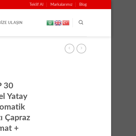
Teklif Al
Markalarımız
Blog
BIZE ULAŞIN
 30
l Yatay
tomatik
zı Çapraz
omat +