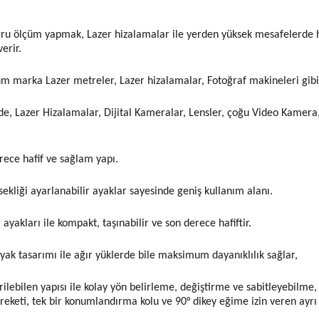
ğru ölçüm yapmak, Lazer hizalamalar ile yerden yüksek mesafelerde h
erir.
üm marka Lazer metreler, Lazer hizalamalar, Fotoğraf makineleri gibi t
nde, Lazer Hizalamalar, Dijital Kameralar, Lensler, çoğu Video Kamera
ece hafif ve sağlam yapı.
sekliği ayarlanabilir ayaklar sayesinde geniş kullanım alanı.
yakları ile kompakt, taşınabilir ve son derece hafiftir.
yak tasarımı ile ağır yüklerde bile maksimum dayanıklılık sağlar,
lebilen yapısı ile kolay yön belirleme, değiştirme ve sabitleyebilme,
reketi, tek bir konumlandırma kolu ve 90° dikey eğime izin veren ayrı 