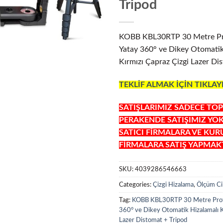
Tripod
KOBB KBL30RTP 30 Metre Pr
Yatay 360° ve Dikey Otomatik
Kırmızı Çapraz Çizgi Lazer Di
TEKLİF ALMAK İÇİN TIKLAY
SATIŞLARIMIZ SADECE TOP
PERAKENDE SATIŞIMIZ YO
SATICI FİRMALARA VE KU
FİRMALARA SATIŞ YAPMAKT
SKU:
4039286546663
Categories:
Çizgi Hizalama
,
Ölçüm Cih
Tag:
KOBB KBL30RTP 30 Metre Prof
360° ve Dikey Otomatik Hizalamalı K
Lazer Distomat + Tripod