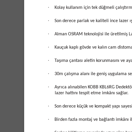
·
Kolay kullanım için tek düğmeli çalıştırm
·
Son derece parlak ve kaliteli ince lazer
·
Alman OSRAM teknolojisi ile üretilmiş La
·
Kauçuk kaplı gövde ve kalın cam distoma
·
Taşıma çantası aletin korunmasını ve aya
·
30m çalışma alanı ile geniş uygulama se
·
Ayrıca alınabilen KOBB KBL6RG Dedektör
lazer hattını tespit etme imkânı sağlar.
·
Son derece küçük ve kompakt yapı sayes
·
Birden fazla montaj ve bağlantı imkânı i