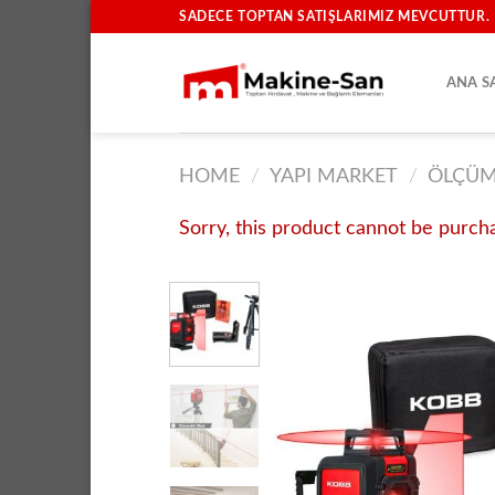
İçeriğe
SADECE TOPTAN SATIŞLARIMIZ MEVCUTTUR.
atla
ANA S
HOME
/
YAPI MARKET
/
ÖLÇÜM
Sorry, this product cannot be purch