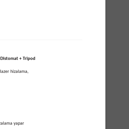
 Distomat + Tripod
ı lazer hizalama,
izalama yapar