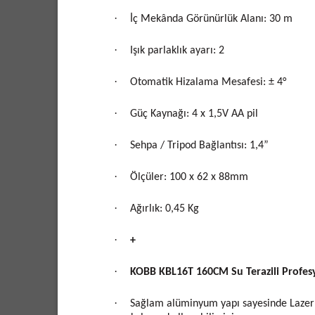
·
İç Mekânda Görünürlük Alanı: 30 m
·
Işık parlaklık ayarı: 2
·
Otomatik Hizalama Mesafesi: ± 4°
·
Güç Kaynağı: 4 x 1,5V AA pil
·
Sehpa / Tripod Bağlantısı: 1,4”
·
Ölçüler: 100 x 62 x 88mm
·
Ağırlık: 0,45 Kg
·
+
·
KOBB KBL16T 160CM Su Terazili Profes
·
Sağlam alüminyum yapı sayesinde Lazer h