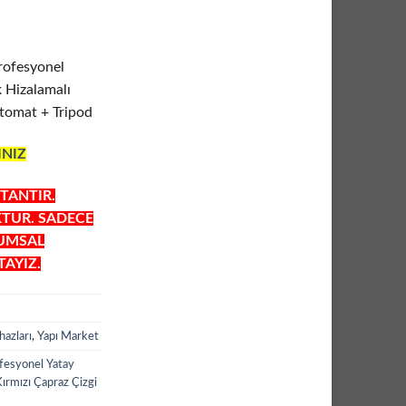
ofesyonel
 Hizalamalı
stomat + Tripod
INIZ
TANTIR.
KTUR. SADECE
RUMSAL
AYIZ.
azları
,
Yapı Market
esyonel Yatay
ırmızı Çapraz Çizgi