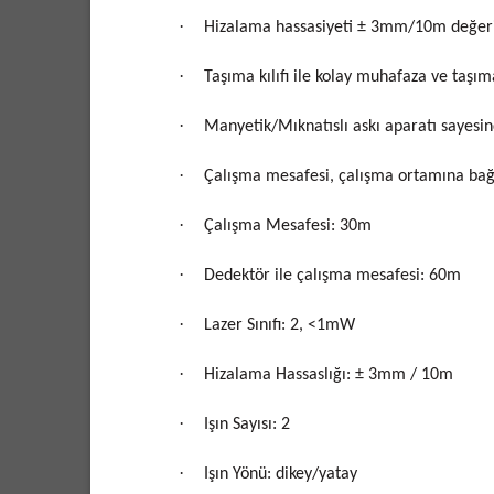
·
Hizalama hassasiyeti ± 3mm/10m değeri 
·
Taşıma kılıfı ile kolay muhafaza ve taşı
·
Manyetik/Mıknatıslı askı aparatı sayesi
·
Çalışma mesafesi, çalışma ortamına bağlı
·
Çalışma Mesafesi: 30m
·
Dedektör ile çalışma mesafesi: 60m
·
Lazer Sınıfı: 2, <1mW
·
Hizalama Hassaslığı: ± 3mm / 10m
·
Işın Sayısı: 2
·
Işın Yönü: dikey/yatay