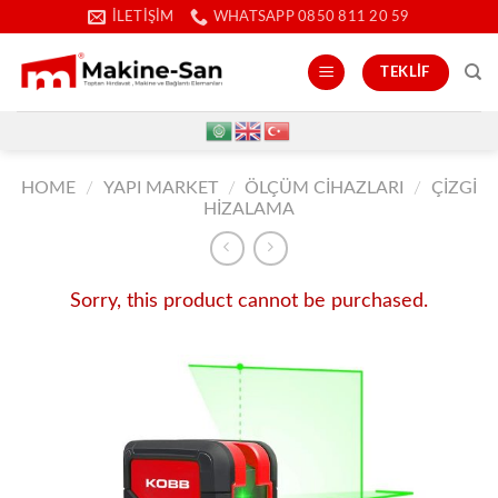
İçeriğe
İLETIŞIM
WHATSAPP 0850 811 20 59
atla
TEKLIF
HOME
/
YAPI MARKET
/
ÖLÇÜM CIHAZLARI
/
ÇIZGI
HIZALAMA
Sorry, this product cannot be purchased.