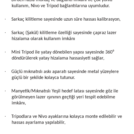
Birden fazla montaj ve bağlantı imkânı ile çok yönlü
kullanım, Nivo ve Tripod bağlantılarına uyumludur.
·
Sarkaç kilitleme sayesinde uzun süre hassas kalibrasyon,
·
Sarkaç (Şakül) kilitleme özelliği sayesinde çapraz lazer
hizalama olarak kullanım imkânı
·
Mini Tripod ile yatay dönebilen yapısı sayesinde 360⁰
döndürülerek yatay hizalama hassasiyeti sağlar,
·
Güçlü mıknatıslı askı aparatı sayesinde metal yüzeylere
güçlü bir şekilde kolayca tutunur.
·
Manyetik/Mıknatıslı Yeşil hedef latası sayesinde göz ile
görülmeyen lazer ışınının geçtiği yeri tespit edebilme
imkânı,
·
Tripodlara ve Nivo ayaklarına kolayca monte edilebilir ve
hassas ayarlama yapılabilir,