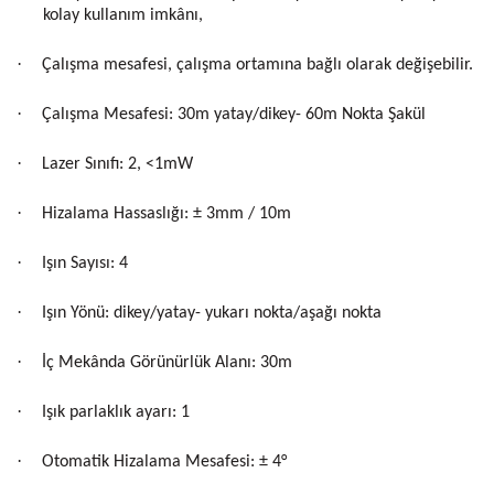
kolay kullanım imkânı,
·
Çalışma mesafesi, çalışma ortamına bağlı olarak değişebilir.
·
Çalışma Mesafesi: 30m yatay/dikey- 60m Nokta Şakül
·
Lazer Sınıfı: 2, <1mW
·
Hizalama Hassaslığı: ± 3mm / 10m
·
Işın Sayısı: 4
·
Işın Yönü: dikey/yatay- yukarı nokta/aşağı nokta
·
İç Mekânda Görünürlük Alanı: 30m
·
Işık parlaklık ayarı: 1
·
Otomatik Hizalama Mesafesi: ± 4°