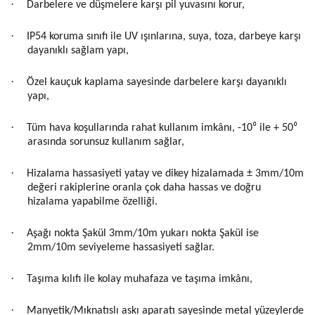
·
Darbelere ve düşmelere karşı pil yuvasını korur,
·
IP54 koruma sınıfı ile UV ışınlarına, suya, toza, darbeye karşı
dayanıklı sağlam yapı,
·
Özel kauçuk kaplama sayesinde darbelere karşı dayanıklı
yapı,
·
Tüm hava koşullarında rahat kullanım imkânı, -10⁰ ile + 50⁰
arasında sorunsuz kullanım sağlar,
·
Hizalama hassasiyeti yatay ve dikey hizalamada ± 3mm/10m
değeri rakiplerine oranla çok daha hassas ve doğru
hizalama yapabilme özelliği.
·
Aşağı nokta Şakül 3mm/10m yukarı nokta Şakül ise
2mm/10m seviyeleme hassasiyeti sağlar.
·
Taşıma kılıfı ile kolay muhafaza ve taşıma imkânı,
·
Manyetik/Mıknatıslı askı aparatı sayesinde metal yüzeylerde