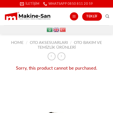
İçeriğe
İLETIŞIM
WHATSAPP 0850 811 20 59
atla
TEKLIF
HOME
/
OTO AKSESUARLARI
/
OTO BAKIM VE
TEMIZLIK ÜRÜNLERI
Sorry, this product cannot be purchased.