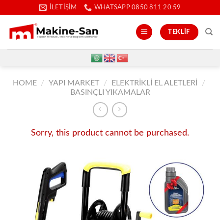
İçeriğe
İLETIŞIM
WHATSAPP 0850 811 20 59
atla
TEKLIF
HOME
/
YAPI MARKET
/
ELEKTRIKLI EL ALETLERI
/
BASINÇLI YIKAMALAR
Sorry, this product cannot be purchased.