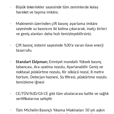
·
Büyük tekerlekler sayesinde tüm zeminlerde kolay
hareket ve taşıma imkânı.
·
Makinenin üzerinden çift basınç ayarlama imkânı
sayesinde su basıncını iki katına çıkararak, inatçı kirleri
ve geniş alanları daha hızlı temizleyebilirsiniz.
·
Çift basınç sistemi sayesinde %30’a varan ilave enerji
tasarrufu.
·
Standart Ekipman
;
Emniyet mandallı Yüksek basınç
tabancası, Ara uzatma nozulu, Ayarlanabilir Geniş ve
noktasal püskürtme nozulu, Kir sökücü nozul, 8 metre
hortum, Deterjan haznesi, Su filtresi, püskürtme nozulu
temizleme iğnesi
·
CE/TÜV/SUD/GS-CE gibi tüm uluslararası kalite ve sağlık
sertifikalarına sahiptir
·
Tüm Michelin Basınçlı Yıkama Makinaları 50 yılı aşkın