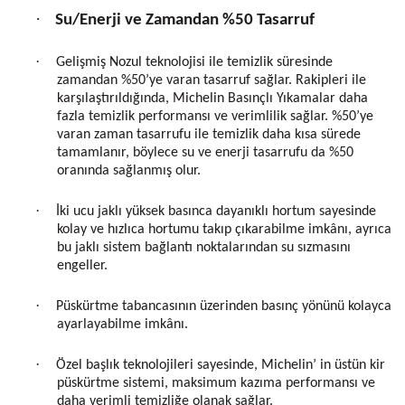
·
Su/Enerji ve Zamandan %50 Tasarruf
·
Gelişmiş Nozul teknolojisi ile temizlik süresinde
zamandan %50’ye varan tasarruf sağlar. Rakipleri ile
karşılaştırıldığında, Michelin Basınçlı Yıkamalar daha
fazla temizlik performansı ve verimlilik sağlar. %50’ye
varan zaman tasarrufu ile temizlik daha kısa sürede
tamamlanır, böylece su ve enerji tasarrufu da %50
oranında sağlanmış olur.
·
İki ucu jaklı yüksek basınca dayanıklı hortum sayesinde
kolay ve hızlıca hortumu takıp çıkarabilme imkânı, ayrıca
bu jaklı sistem bağlantı noktalarından su sızmasını
engeller.
·
Püskürtme tabancasının üzerinden basınç yönünü kolayca
ayarlayabilme imkânı.
·
Özel başlık teknolojileri sayesinde, Michelin’ in üstün kir
püskürtme sistemi, maksimum kazıma performansı ve
daha verimli temizliğe olanak sağlar.