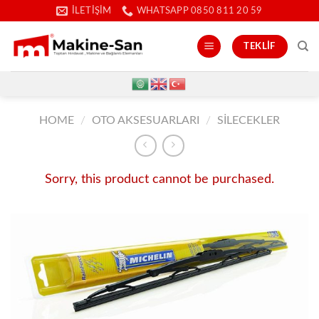
İçeriğe
İLETIŞIM
WHATSAPP 0850 811 20 59
atla
TEKLIF
HOME
/
OTO AKSESUARLARI
/
SILECEKLER
Sorry, this product cannot be purchased.