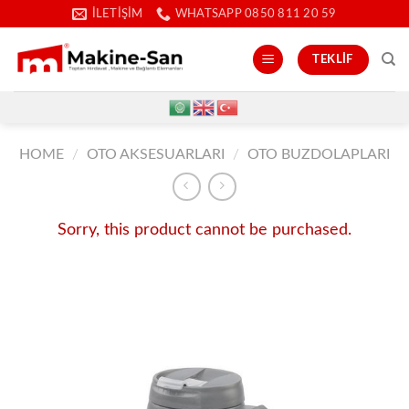
İçeriğe
İLETIŞIM
WHATSAPP 0850 811 20 59
atla
TEKLIF
HOME
/
OTO AKSESUARLARI
/
OTO BUZDOLAPLARI
Sorry, this product cannot be purchased.