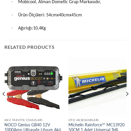
·
Mobicool, Alman Dometic Grup Markasıdır,
·
Ürün Ölçüleri: 54cmx40cmx45cm
·
Ağırlığı:10,4Kg
RELATED PRODUCTS
AKÜ TAKVIYE CIHAZLARI
OTO AKSESUARLARI
NOCO Genius GB40 12V
Michelin Rainforce™ MC13920
1000Amp Ultrasafe Lityum Akü
50CM 1 Adet Universal Telli