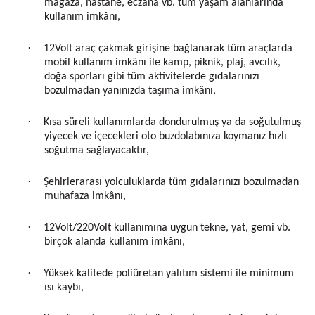
mağaza, hastane, eczana vb. tüm yaşam alanlarında
kullanım imkânı,
·
12Volt araç çakmak girişine bağlanarak tüm araçlarda
mobil kullanım imkânı ile kamp, piknik, plaj, avcılık,
doğa sporları gibi tüm aktivitelerde gıdalarınızı
bozulmadan yanınızda taşıma imkânı,
·
Kısa süreli kullanımlarda dondurulmuş ya da soğutulmuş
yiyecek ve içecekleri oto buzdolabınıza koymanız hızlı
soğutma sağlayacaktır,
·
Şehirlerarası yolculuklarda tüm gıdalarınızı bozulmadan
muhafaza imkânı,
·
12Volt/220Volt kullanımına uygun tekne, yat, gemi vb.
birçok alanda kullanım imkânı,
·
Yüksek kalitede poliüretan yalıtım sistemi ile minimum
ısı kaybı,