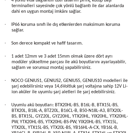
4 yönlü vida bağlantılı özel tasarım pirinç kutup başı
terminalleri sayesinde çok yönlü bağlantı ile dar alanlarda
dahi en uygun montaj imkânı sağlar.
·
IP66 koruma sınıfı ile dış etkenlerden maksimum koruma
sağlar.
·
Son derece kompakt ve hafif tasarım.
·
1 adet 12mm ve 3 adet 15mm olmak üzere dört ayrı
modüler yükseltme parçası ile akü boyutlarını ayarlayabilir,
sağlam ve sorunsuz montaj yapabilirsiniz.
·
NOCO GENIUS1, GENIUS2, GENIUS5, GENIUS10 modelleri ile
şarj edebilirsiniz veya 14,6Voltluk şarj voltajına sahip 12V Li-
ion aküler ile uyumlu şarj aletleri ile şarj edebilirsiniz.
·
Uyumlu akü boyutları: BTX20HL-BS, B16L-B, BTX15L-BS,
BTX20L, B18L-A, BTZ20L, B16CL-B, B50-N18L-A3, BTX20L-
BS, BTX15L, GYZ20L, GYZ20HL, YTX20HL, YIX20HL, YTX20HL-
PW, YTX20HL-BS, YTX20HL-BS-PW, YIX20HL-BS, YTX15L,
YTX20L, YTX15L-BS, YTX20L-BS, YB16HL-A-CX, YB16L-B,