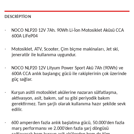
DESCRIPTION
·
NOCO NLP20 12V 7Ah. 90Wh Li-İon Motosiklet Aküsü CCA
600A LiFeP04
·
Motosiklet, ATV, Scooter, Çim biçme makinaları, Jet ski,
jeneratör ile kullanıma uygundur.
·
NOCO NLP20 12V Lityum Power Sport Akü 7Ah (90Wh) ve
600A CCA anlık başlangıç ​​gücü ile rakiplerinin çok üzerinde
güç sağlar.
·
Kurşun asitli motosiklet akülerine nazaran sülfatlaşma,
aktivasyon, asit, bakım, saf su gibi periyodik bakım
gerektirmez. Tam şarjlı olarak kullanıma hazır şekilde sevk
edilir.
·
600 amperden fazla anlık başlatma gücü, 50.000’den fazla
marş performansı ve 2.000’den fazla şarj döngüsü