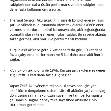
sağlayarak hem kurşun asit akülerden hem de tüm
rakiplerinden daha üstün performans ve tüm rakiplerinden
daha fazla kullanım ömrü sunar.
·
Thermal Sensör: Akü sıcaklığını sürekli kontrol ederek, aşırı
şarj ve yüksek ısı durumunda otomatik olarak akünün enerji
vermesini durdurur, aküyü korumaya alır, akü soğuduğunda
otomatik olarak tekrar enerji çıkışı sağlar. Bu sayede akünüz
zarar görmez, akü ömrü ve performansı korunur.
·
Kurşun asit akülere göre 2 kat daha fazla güç, 10 kat daha
fazla çalıştırma performansı ve 5 kat daha uzun akü ömrü
sağlar.
·
7Ah. Li-ion teknolojisi ile 19Ah. Kurşun asit akülere eş değer
güç üretir. 3 katı daha fazla güç sağlar.
·
Yapay Zekâ Akü yönetim teknolojisi sayesinde, çift yönlü
aktif hücre dengeleme sistemi sürekli akünün şarj ve deşarj
döngüsünü sağlar, akünüzün güvenli ve tam performansta
çalışmasını sağlar. Yapay zekâ sayesinde akünüze BMS
sıfırlaması gerekmez.