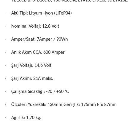
YB16CL-B, SYB16L-B, Y50-N18L-A, ETX16, ETX16L ve ETX20L.
·
Akü Tipi: Lityum -iyon (LiFeP04)
·
Nominal Voltaj: 12,8 Volt
·
Amper/Saat: 7Amper / 90Wh
·
Anlık Akım CCA: 600 Amper
·
Şarj Voltajı: 14,6 Volt
·
Şarj Akımı: 21A maks.
·
Çalışma Sıcaklığı: -20 / +50 ˚
C
·
Ölçüler: Yükseklik: 130mm Genişlik: 175mm En: 87mm
·
Ağırlık: 1,70 kg.