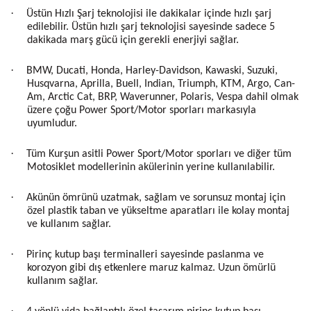
·
Üstün Hızlı Şarj teknolojisi ile dakikalar içinde hızlı şarj
edilebilir. Üstün hızlı şarj teknolojisi sayesinde sadece 5
dakikada marş ​​gücü için gerekli enerjiyi sağlar.
·
BMW, Ducati, Honda, Harley-Davidson, Kawaski, Suzuki,
Husqvarna, Aprilla, Buell, Indian, Triumph, KTM, Argo, Can-
Am, Arctic Cat, BRP, Waverunner, Polaris, Vespa dahil olmak
üzere çoğu Power Sport/Motor sporları markasıyla
uyumludur.
·
Tüm Kurşun asitli Power Sport/Motor sporları ve diğer tüm
Motosiklet modellerinin akülerinin yerine kullanılabilir.
·
Akünün ömrünü uzatmak, sağlam ve sorunsuz montaj için
özel plastik taban ve yükseltme aparatları ile kolay montaj
ve kullanım sağlar.
·
Pirinç kutup başı terminalleri sayesinde paslanma ve
korozyon gibi dış etkenlere maruz kalmaz. Uzun ömürlü
kullanım sağlar.
·