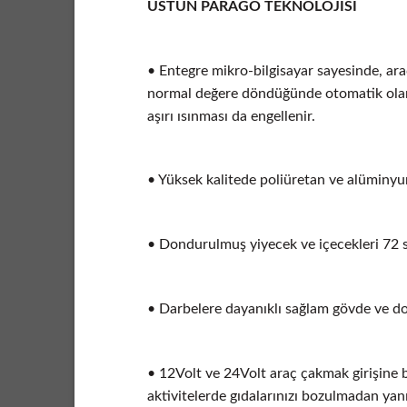
ÜSTÜN PARAGO TEKNOLOJİSİ
• Entegre mikro-bilgisayar sayesinde, ar
normal değere döndüğünde otomatik olara
aşırı ısınması da engellenir.
• Yüksek kalitede poliüretan ve alüminyu
• Dondurulmuş yiyecek ve içecekleri 72 sa
• Darbelere dayanıklı sağlam gövde ve do
• 12Volt ve 24Volt araç çakmak girişine b
aktivitelerde gıdalarınızı bozulmadan yan