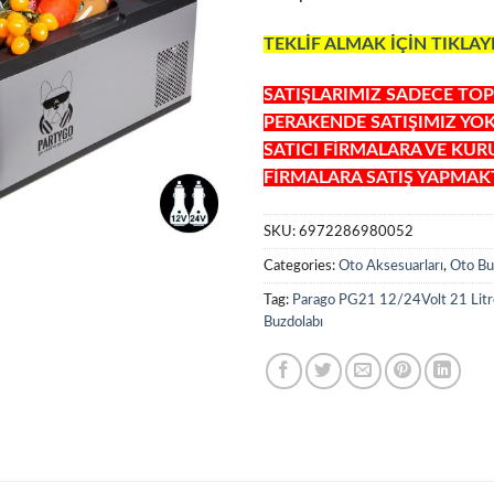
TEKLİF ALMAK İÇİN TIKLAY
SATIŞLARIMIZ SADECE TOP
PERAKENDE SATIŞIMIZ YO
SATICI FİRMALARA VE KU
FİRMALARA SATIŞ YAPMAKT
SKU:
6972286980052
Categories:
Oto Aksesuarları
,
Oto Bu
Tag:
Parago PG21 12/24Volt 21 Lit
Buzdolabı