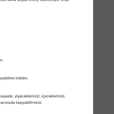
ı.
uyabilme imkânı.
ayede, yiyeceklerinizi, içeceklerinizi,
cınızda taşıyabilirsiniz.