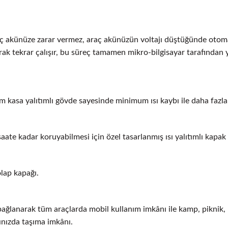
aç akünüze zarar vermez, araç akünüzün voltajı düştüğünde otoma
k tekrar çalışır, bu süreç tamamen mikro-bilgisayar tarafından 
m kasa yalıtımlı gövde sayesinde minimum ısı kaybı ile daha fazl
ate kadar koruyabilmesi için özel tasarlanmış ısı yalıtımlı kapak
lap kapağı.
ağlanarak tüm araçlarda mobil kullanım imkânı ile kamp, piknik, pl
ınızda taşıma imkânı.