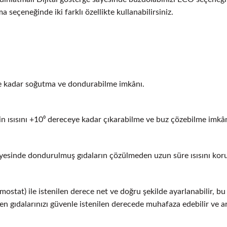
eçeneğinde iki farklı özellikte kullanabilirsiniz.
ye kadar soğutma ve dondurabilme imkânı.
n ısısını +10⁰ dereceye kadar çıkarabilme ve buz çözebilme imkân
sayesinde dondurulmuş gıdaların çözülmeden uzun süre ısısını kor
stat) ile istenilen derece net ve doğru şekilde ayarlanabilir, bu s
len gıdalarınızı güvenle istenilen derecede muhafaza edebilir ve ara