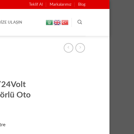
Teklif Al
Markalarımız
Blog
BIZE ULAŞIN
/24Volt
örlü Oto
tre