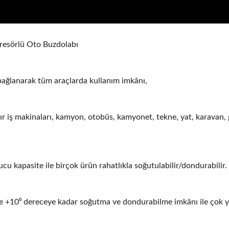
resörlü Oto Buzdolabı
bağlanarak tüm araçlarda kullanım imkânı,
Ağır iş makinaları, kamyon, otobüs, kamyonet, tekne, yat, karavan,
cu kapasite ile birçok ürün rahatlıkla soğutulabilir/dondurabilir.
ile +10⁰ dereceye kadar soğutma ve dondurabilme imkânı ile çok y