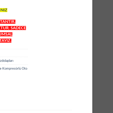
INIZ
TANTIR.
KTUR. SADECE
RUMSAL
AYIZ.
zdolapları
re Kompresörlü Oto