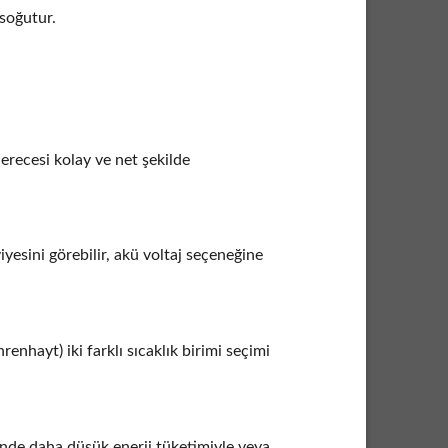
 soğutur.
erecesi kolay ve net şekilde
yesini görebilir, akü voltaj seçeneğine
nhayt) iki farklı sıcaklık birimi seçimi
nde daha düşük enerji tüketimiyle veya