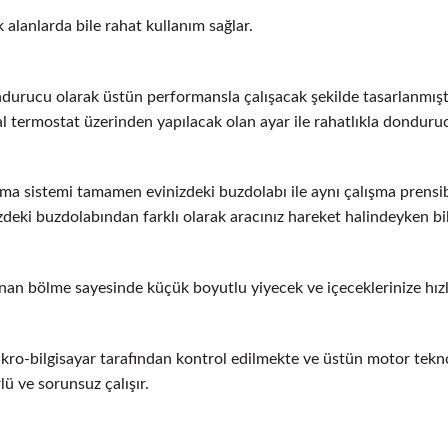
 alanlarda bile rahat kullanım sağlar.
urucu olarak üstün performansla çalışacak şekilde tasarlanmıştı
l termostat üzerinden yapılacak olan ayar ile rahatlıkla dondurucu 
a sistemi tamamen evinizdeki buzdolabı ile aynı çalışma prensib
zdeki buzdolabından farklı olarak aracınız hareket halindeyken bi
an bölme sayesinde küçük boyutlu yiyecek ve içeceklerinize hızlı
ro-bilgisayar tarafından kontrol edilmekte ve üstün motor teknolo
ü ve sorunsuz çalışır.