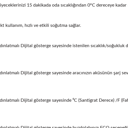
yiyeceklerinizi 15 dakikada oda sıcaklığından 0°C dereceye kadar
kullanım, hızlı ve etkili soğutma sağlar.
nlatmalı Dijital gösterge sayesinde istenilen sıcaklık/soğukluk d
nlatmalı Dijital gösterge sayesinde aracınızın aküsünün şarj sevi
latmalı Dijital gösterge sayesinde ⁰C (Santigrat Derece) /F (Fahre
ınlatmalı Dijital gösterge sayesinde buzdolabınızı ECO seçeneği