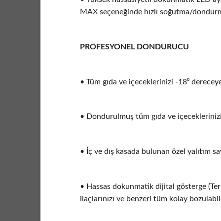
MAX seçeneğinde hızlı soğutma/dondurma s
PROFESYONEL DONDURUCU
• Tüm gıda ve içeceklerinizi -18⁰ derece
• Dondurulmuş tüm gıda ve içeceklerinizi
• İç ve dış kasada bulunan özel yalıtım 
• Hassas dokunmatik dijital gösterge (Termo
ilaçlarınızı ve benzeri tüm kolay bozulabi