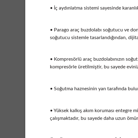
• İç aydınlatma sistemi sayesinde karanlık
• Parago araç buzdolabı soğutucu ve dond
soğutucu sistemle tasarlandığından, dijita
• Kompresörlü araç buzdolabınızın soğutm
kompresörle üretilmiştir, bu sayede evini
• Soğutma haznesinin yan tarafında bulun
• Yüksek kalkış akım koruması entegre mik
çalışmaktadır, bu sayede daha uzun ömürl