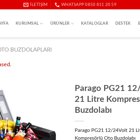
İLETIŞIM
WHATSAPP 0850 811 20 59
AYFA
KURUMSAL
ÜRÜNLER
KATALOGLAR
DESTEK
OTO BUZDOLAPLARI
ased.
Parago PG21 12
21 Litre Kompres
Buzdolabı
Parago PG21 12/24Volt 21 Li
Kompresörlü Oto Buzdolabı