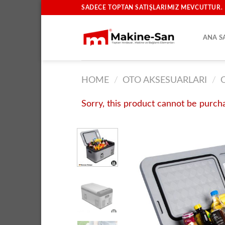
İçeriğe
SADECE TOPTAN SATIŞLARIMIZ MEVCUTTUR.
atla
ANA S
HOME
/
OTO AKSESUARLARI
/
Sorry, this product cannot be purch