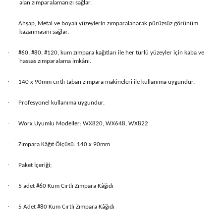
alan zımparalamanızı sağlar.
·
Ahşap, Metal ve boyalı yüzeylerin zımparalanarak pürüzsüz görünüm
kazanmasını sağlar.
·
#60, #80, #120, kum zımpara kağıtları ile her türlü yüzeyler için kaba ve
hassas zımparalama imkânı.
·
140 x 90mm cırtlı taban zımpara makineleri ile kullanıma uygundur.
·
Profesyonel kullanıma uygundur.
·
Worx Uyumlu Modeller: WX820, WX648, WX822
·
Zımpara Kâğıt Ölçüsü: 140 x 90mm
·
Paket İçeriği;
·
5 adet #60 Kum Cırtlı Zımpara Kâğıdı
·
5 Adet #80 Kum Cırtlı Zımpara Kâğıdı