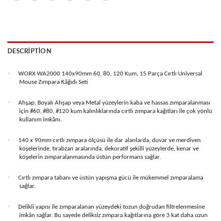
DESCRIPTION
·
WORX WA2000 140x90mm 60, 80, 120 Kum, 15 Parça Cırtlı Universal
Mouse Zımpara Kâğıdı Seti
·
Ahşap, Boyalı Ahşap veya Metal yüzeylerin kaba ve hassas zımparalanması
için #60, #80, #120 kum kalınlıklarında cırtlı zımpara kağıtları ile çok yönlü
kullanım imkânı.
·
140 x 90mm cırtlı zımpara ölçüsü ile dar alanlarda, duvar ve merdiven
köşelerinde, tırabzan aralarında, dekoratif şekilli yüzeylerde, kenar ve
köşelerin zımparalanmasında üstün performans sağlar.
·
Cırtlı zımpara tabanı ve üstün yapışma gücü ile mükemmel zımparalama
sağlar.
·
Delikli yapısı ile zımparalanan yüzeydeki tozun doğrudan filtrelenmesine
imkân sağlar. Bu sayede deliksiz zımpara kağıtlarına göre 3 kat daha uzun