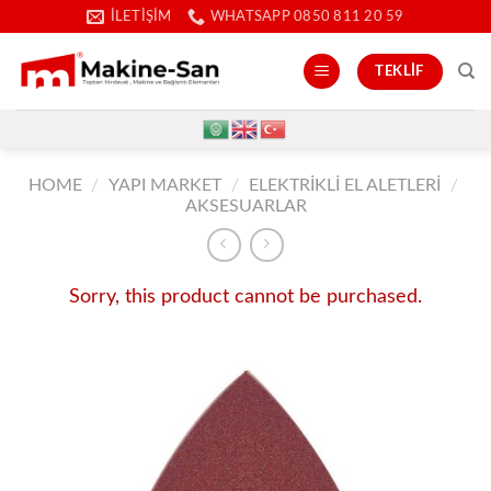
İçeriğe
İLETIŞIM
WHATSAPP 0850 811 20 59
atla
TEKLIF
HOME
/
YAPI MARKET
/
ELEKTRIKLI EL ALETLERI
/
AKSESUARLAR
Sorry, this product cannot be purchased.