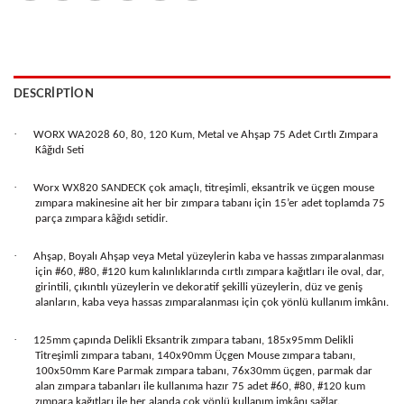
DESCRIPTION
·
WORX WA2028 60, 80, 120 Kum, Metal ve Ahşap 75 Adet Cırtlı Zımpara
Kâğıdı Seti
·
Worx WX820 SANDECK çok amaçlı, titreşimli, eksantrik ve üçgen mouse
zımpara makinesine ait her bir zımpara tabanı için 15’er adet toplamda 75
parça zımpara kâğıdı setidir.
·
Ahşap, Boyalı Ahşap veya Metal yüzeylerin kaba ve hassas zımparalanması
için #60, #80, #120 kum kalınlıklarında cırtlı zımpara kağıtları ile oval, dar,
girintili, çıkıntılı yüzeylerin ve dekoratif şekilli yüzeylerin, düz ve geniş
alanların, kaba veya hassas zımparalanması için çok yönlü kullanım imkânı.
·
125mm çapında Delikli Eksantrik zımpara tabanı, 185x95mm Delikli
Titreşimli zımpara tabanı, 140x90mm Üçgen Mouse zımpara tabanı,
100x50mm Kare Parmak zımpara tabanı, 76x30mm üçgen, parmak dar
alan zımpara tabanları ile kullanıma hazır 75 adet #60, #80, #120 kum
zımpara kağıtları ile her alanda çok yönlü kullanım imkânı sağlar.