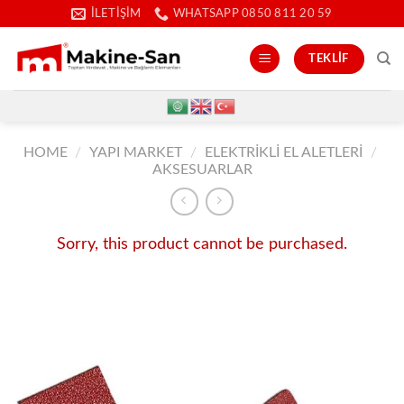
İçeriğe
İLETIŞIM
WHATSAPP 0850 811 20 59
atla
TEKLIF
HOME
/
YAPI MARKET
/
ELEKTRIKLI EL ALETLERI
/
AKSESUARLAR
Sorry, this product cannot be purchased.