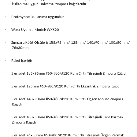
kullanıma uygun Universal zımpara kağıtlarıdır.
·
Profesyonel kullanıma uygundur.
·
Worx Uyumlu Model: WX820
·
Zımpara Kâğıt Ölçüleri: 185x95mm / 125mm / 140x90mm / 100x50mm /
76x30mm
·
Paket İçeriği;
·
5’er adet 185x95mm #60/#80/#120 Kum Cırtlı Titreşimli Zımpara Kâğıdı
·
5’er adet 125mm #60/#80/#120 Kum Cırtlı Eksantrik Zımpara Kâğıdı
·
5’er adet 140x90mm #60/#80/#120 Kum Cırtlı Üçgen Mouse Zımpara
Kâğıdı
·
5’er adet 100x50mm #60/#80/#120 Kum Cırtlı Titreşimli Kare Parmak
Zımpara Kâğıdı
·
5’er adet 76x30mm #60/#80/#120 Kum Cırtlı Titreşimli Üçgen Parmak