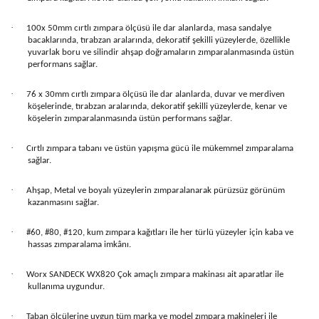
·
100x 50mm cırtlı zımpara ölçüsü ile dar alanlarda, masa sandalye
bacaklarında, tırabzan aralarında, dekoratif şekilli yüzeylerde, özellikle
yuvarlak boru ve silindir ahşap doğramaların zımparalanmasında üstün
performans sağlar.
·
76 x 30mm cırtlı zımpara ölçüsü ile dar alanlarda, duvar ve merdiven
köşelerinde, tırabzan aralarında, dekoratif şekilli yüzeylerde, kenar ve
köşelerin zımparalanmasında üstün performans sağlar.
·
Cırtlı zımpara tabanı ve üstün yapışma gücü ile mükemmel zımparalama
sağlar.
·
Ahşap, Metal ve boyalı yüzeylerin zımparalanarak pürüzsüz görünüm
kazanmasını sağlar.
·
#60, #80, #120, kum zımpara kağıtları ile her türlü yüzeyler için kaba ve
hassas zımparalama imkânı.
·
Worx SANDECK WX820 Çok amaçlı zımpara makinası ait aparatlar ile
kullanıma uygundur.
·
Taban ölçülerine uygun tüm marka ve model zımpara makineleri ile