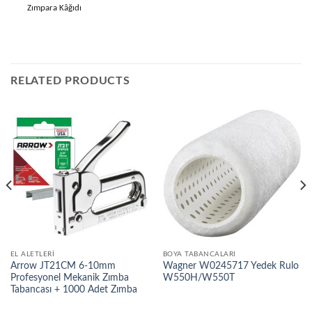
Zımpara Kâğıdı
RELATED PRODUCTS
EL ALETLERI
BOYA TABANCALARI
Arrow JT21CM 6-10mm
Wagner W0245717 Yedek Rulo
Profesyonel Mekanik Zımba
W550H/W550T
Tabancası + 1000 Adet Zımba