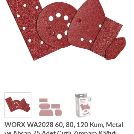
WORX WA2028 60, 80, 120 Kum, Metal
ve Ahşap 75 Adet Cırtlı Zımpara Kâğıdı