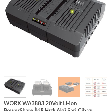
WORX WA3883 20Volt Li-ion
PowerShare İkili Hızlı Akü Şarj Cihazı