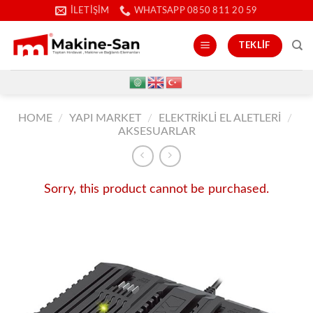
İçeriğe
İLETIŞIM
WHATSAPP 0850 811 20 59
atla
TEKLIF
HOME
/
YAPI MARKET
/
ELEKTRIKLI EL ALETLERI
/
AKSESUARLAR
Sorry, this product cannot be purchased.