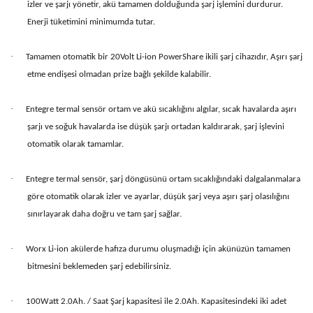
izler ve şarjı yönetir, akü tamamen dolduğunda şarj işlemini durdurur.
Enerji tüketimini minimumda tutar.
·
Tamamen otomatik bir 20Volt Li-ion PowerShare ikili şarj cihazıdır, Aşırı şarj
etme endişesi olmadan prize bağlı şekilde kalabilir.
·
Entegre termal sensör ortam ve akü sıcaklığını algılar, sıcak havalarda aşırı
şarjı ve soğuk havalarda ise düşük şarjı ortadan kaldırarak, şarj işlevini
otomatik olarak tamamlar.
·
Entegre termal sensör, şarj döngüsünü ortam sıcaklığındaki dalgalanmalara
göre otomatik olarak izler ve ayarlar, düşük şarj veya aşırı şarj olasılığını
sınırlayarak daha doğru ve tam şarj sağlar.
·
Worx Li-ion akülerde hafıza durumu oluşmadığı için akünüzün tamamen
bitmesini beklemeden şarj edebilirsiniz.
·
100Watt 2.0Ah. / Saat Şarj kapasitesi ile 2.0Ah. Kapasitesindeki iki adet