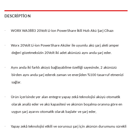
DESCRIPTION
·
WORX WA3883 20Volt Li-ion PowerShare İkili Hızlı Akü Şarj Cihazı
·
Worx 20Volt Li-ion PowerShare Aküler ile uyumlu akü şarj aleti amper
değeri gözetmeksizin 20Volt iki adet akünüzü aynı anda şarj eder.
·
Aynı anda iki farklı aküyü bağlayabilme özelliği sayesinde, 2 akünüzü
birden aynı anda şarj ederek zaman ve enerjiden %100 tasarruf etmenizi
sağlar.
·
Ürün içerisinde yer alan entegre yapay zekâ teknolojisi aküyü otomatik
olarak analiz eder ve akü kapasitesi ve akünün boşalma oranına göre en
uygun şarj ayarını otomatik olarak başlatır ve şarj eder,
·
Yapay zekâ teknolojisi etkili ve sorunsuz şarj için akünün durumunu sürekli