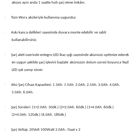
aküyü aynı anda 1 saatte hızlı şarj etme imkânı.
·
Tüm Worx aküleriyle kullanıma uygundur.
·
Askı kanca delikleri sayesinde duvara monte edebilir ve sabit
kullanabilirsiniz.
·
Şarj aleti üzerinde entegre LED ikaz ışığı sayesinde akünüzü optimize ederek
en uygun şekilde şarj işlevini başlatır akünüzün dolum süresi boyunca Yeşil
LED ışık yanıp söner.
·
Akü Şarj Cihazı Kapasitesi: 1.3Ah. 1.5Ah. 2.0Ah. 2.5Ah. 3.0Ah. 4.0Ah.
5.0Ah. 6.0Ah.
·
Şarj Süreleri: (1×2.0Ah. 30dk.) (2×2.0Ah. 60dk.) (1×4.0Ah. 60dk.)
(2×4.0Ah. 120dk.) (6.0Ah. 180dk.)
·
Şarj Voltajı: 20Volt 100Watt 2.0Ah. /Saat x 2