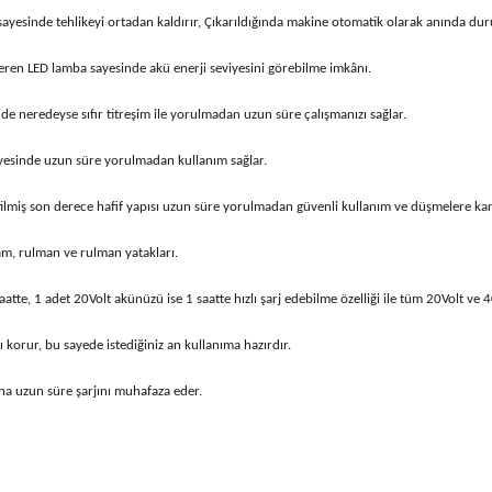
 sayesinde tehlikeyi ortadan kaldırır, Çıkarıldığında makine otomatik olarak anında duru
teren LED lamba sayesinde akü enerji seviyesini görebilme imkânı.
de neredeyse sıfır titreşim ile yorulmadan uzun süre çalışmanızı sağlar.
ayesinde uzun süre yorulmadan kullanım sağlar.
miş son derece hafif yapısı uzun süre yorulmadan güvenli kullanım ve düşmelere karşı
am, rulman ve rulman yatakları.
saatte, 1 adet 20Volt akünüzü ise 1 saatte hızlı şarj edebilme özelliği ile tüm 20Volt ve
 korur, bu sayede istediğiniz an kullanıma hazırdır.
ha uzun süre şarjını muhafaza eder.