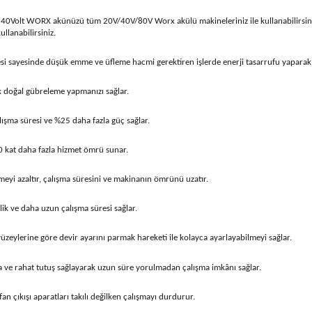
e 40Volt WORX akünüzü tüm 20V/40V/80V Worx akülü makineleriniz ile kullanabilirsiniz
llanabilirsiniz.
 sayesinde düşük emme ve üfleme hacmi gerektiren işlerde enerji tasarrufu yaparak 
k doğal gübreleme yapmanızı sağlar.
şma süresi ve %25 daha fazla güç sağlar.
 kat daha fazla hizmet ömrü sunar.
i azaltır, çalışma süresini ve makinanın ömrünü uzatır.
k ve daha uzun çalışma süresi sağlar.
zeylerine göre devir ayarını parmak hareketi ile kolayca ayarlayabilmeyi sağlar.
a ve rahat tutuş sağlayarak uzun süre yorulmadan çalışma imkânı sağlar.
an çıkışı aparatları takılı değilken çalışmayı durdurur.