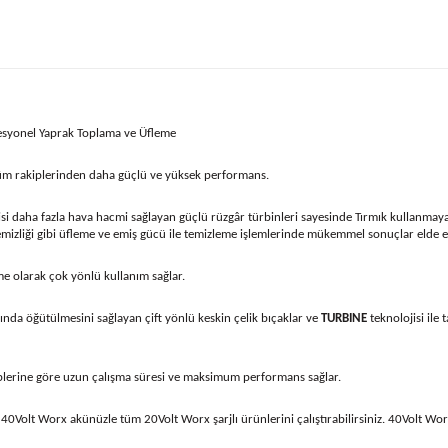
syonel Yaprak Toplama ve Üfleme
 tüm rakiplerinden daha güçlü ve yüksek performans.
isi daha fazla hava hacmi sağlayan güçlü rüzgâr türbinleri sayesinde Tırmık kullanmay
emizliği gibi üfleme ve emiş gücü ile temizleme işlemlerinde mükemmel sonuçlar elde e
me olarak çok yönlü kullanım sağlar.
nda öğütülmesini sağlayan çift yönlü keskin çelik bıçaklar ve
TURBINE
teknolojisi il
akiplerine göre uzun çalışma süresi ve maksimum performans sağlar.
e 40Volt Worx akünüzle tüm 20Volt Worx şarjlı ürünlerini çalıştırabilirsiniz. 40Volt W