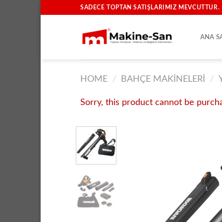
İçeriğe
SADECE TOPTAN SATIŞLARIMIZ MEVCUTTUR.
atla
ANA S
HOME
/
BAHÇE MAKINELERI
/
Sorry, this product cannot be purch