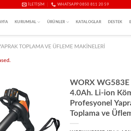
İLETIŞIM
WHATSAPP 0850 811 20 59
AYFA
KURUMSAL
ÜRÜNLER
KATALOGLAR
DESTEK
YAPRAK TOPLAMA VE ÜFLEME MAKINELERI
ased.
WORX WG583E 
4.0Ah. Li-ion Kö
Profesyonel Yapr
Toplama ve Üfle