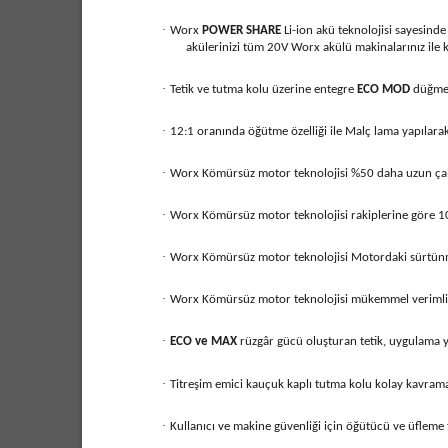
·
Worx
POWER SHARE
Li-ion akü teknolojisi sayesind
akülerinizi tüm 20V Worx akülü makinalarınız ile ku
·
Tetik ve tutma kolu üzerine entegre
ECO MOD
düğmesi
·
12:1 oranında öğütme özelliği ile Malç lama yapılara
·
Worx Kömürsüz motor teknolojisi %50 daha uzun çalı
·
Worx Kömürsüz motor teknolojisi rakiplerine göre 10
·
Worx Kömürsüz motor teknolojisi Motordaki sürtünmey
·
Worx Kömürsüz motor teknolojisi mükemmel verimlili
·
ECO ve MAX
rüzgâr gücü oluşturan tetik, uygulama yü
·
Titreşim emici kauçuk kaplı tutma kolu kolay kavram
·
Kullanıcı ve makine güvenliği için öğütücü ve üfleme f