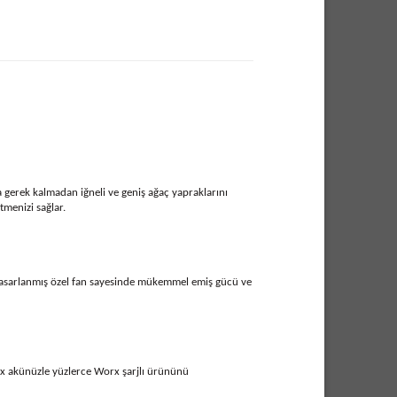
a gerek kalmadan iğneli ve geniş ağaç yapraklarını
tmenizi sağlar.
e tasarlanmış özel fan sayesinde mükemmel emiş gücü ve
orx akünüzle yüzlerce Worx şarjlı ürününü