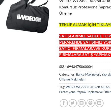
WORX WG583E 40Volt 4.0Ah.
Kömürsüz Profesyonel Yaprak
Üfleme
TEKLİF ALMAK İÇİN TIKLAY
SATIŞLARIMIZ SADECE TOP
PERAKENDE SATIŞIMIZ YO
SATICI FİRMALARA VE KU
FİRMALARA SATIŞ YAPMAKT
SKU:
6943475860004
Categories:
Bahçe Makineleri
,
Yaprak
Üfleme Makineleri
Tag:
WORX WG583E 40Volt 4.0Ah. L
Profesyonel Yaprak Toplama ve Üfl