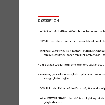
DESCRIPTION
·
WORX WG583E 40Volt 4.0Ah. Li-ion Kömürsüz Profe
·
40Volt Li-ion akü ve kömürsüz motor teknolojisi ile
·
Yeni nesil Worx kömürsüz motorlu
TURBINE
teknoloj
toplayıp öğütmek, bahçe temizliği, atölye talaş t
·
3’ü 1 arada özelliği ile üfleme, emme ve yaprak öğüt
·
Kurumuş yaprakların kolaylıkla toplanarak 12:1 oranı
kasırga şiddeti sağlar.
·
20Volt iki adet Li-ion akü ile 40Volt güç üreterek r
·
Worx
POWER SHARE
Li-ion akü teknolojisi sayesind
çalıştırabilirsiniz.