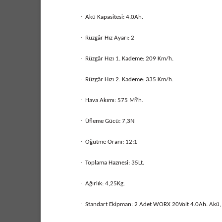
·
Akü Kapasitesi: 4.0Ah.
·
Rüzgâr Hız Ayarı: 2
·
Rüzgâr Hızı 1. Kademe: 209 Km/h.
·
Rüzgâr Hızı 2. Kademe: 335 Km/h.
·
Hava Akımı: 575 M³/h.
·
Üfleme Gücü: 7,3N
·
Öğütme Oranı: 12:1
·
Toplama Haznesi: 35Lt.
·
Ağırlık: 4,25Kg.
·
Standart Ekipman: 2 Adet WORX 20Volt 4.0Ah. Akü, 2 S