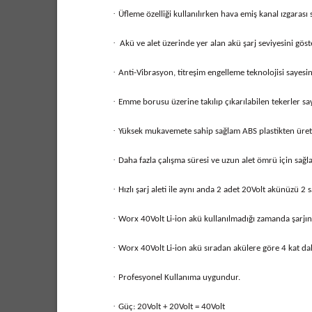
·
Üfleme özelliği kullanılırken hava emiş kanal ızgarası
·
Akü ve alet üzerinde yer alan akü şarj seviyesini gös
·
Anti-Vibrasyon, titreşim engelleme teknolojisi sayesin
·
Emme borusu üzerine takılıp çıkarılabilen tekerler s
·
Yüksek mukavemete sahip sağlam ABS plastikten üretil
·
Daha fazla çalışma süresi ve uzun alet ömrü için sağl
·
Hızlı şarj aleti ile aynı anda 2 adet 20Volt akünüzü 2 
·
Worx 40Volt Li-ion akü kullanılmadığı zamanda şarjını
·
Worx 40Volt Li-ion akü sıradan akülere göre 4 kat da
·
Profesyonel Kullanıma uygundur.
·
Güç: 20Volt + 20Volt = 40Volt