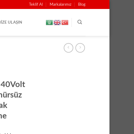
Teklif Al
Markalarımız
Blog
BIZE ULAŞIN
40Volt
mürsüz
ak
me