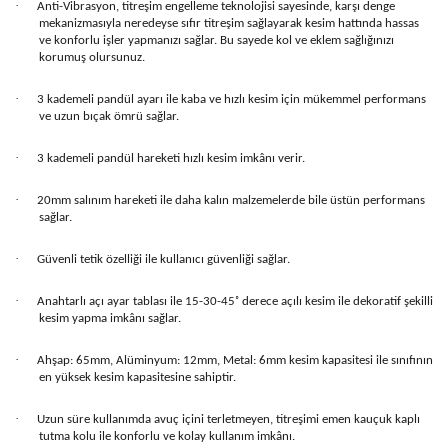
·
Anti-Vibrasyon, titreşim engelleme teknolojisi sayesinde, karşı denge
mekanizmasıyla neredeyse sıfır titreşim sağlayarak kesim hattında hassas
ve konforlu işler yapmanızı sağlar. Bu sayede kol ve eklem sağlığınızı
korumuş olursunuz.
·
3 kademeli pandül ayarı ile kaba ve hızlı kesim için mükemmel performans
ve uzun bıçak ömrü sağlar.
·
3 kademeli pandül hareketi hızlı kesim imkânı verir.
·
20mm salınım hareketi ile daha kalın malzemelerde bile üstün performans
sağlar.
·
Güvenli tetik özelliği ile kullanıcı güvenliği sağlar.
·
Anahtarlı açı ayar tablası ile 15-30-45˚ derece açılı kesim ile dekoratif şekilli
kesim yapma imkânı sağlar.
·
Ahşap: 65mm, Alüminyum: 12mm, Metal: 6mm kesim kapasitesi ile sınıfının
en yüksek kesim kapasitesine sahiptir.
·
Uzun süre kullanımda avuç içini terletmeyen, titreşimi emen kauçuk kaplı
tutma kolu ile konforlu ve kolay kullanım imkânı.