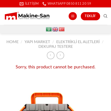
İçeriğe
İLETIŞIM
WHATSAPP 0850 811 20 59
atla
TEKLIF
HOME
/
YAPI MARKET
/
ELEKTRIKLI EL ALETLERI
/
DEKUPAJ TESTERE
Sorry, this product cannot be purchased.