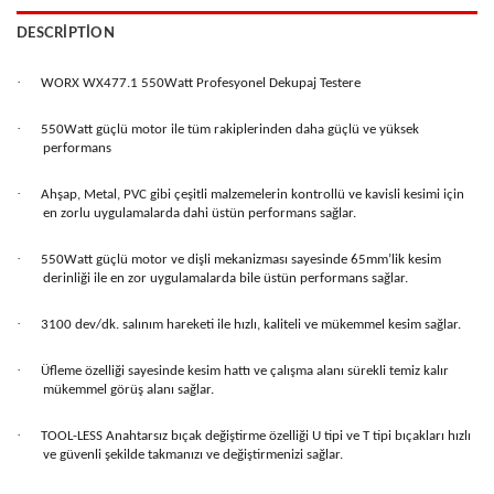
DESCRIPTION
·
WORX WX477.1 550Watt Profesyonel Dekupaj Testere
·
550Watt güçlü motor ile tüm rakiplerinden daha güçlü ve yüksek
performans
·
Ahşap, Metal, PVC gibi çeşitli malzemelerin kontrollü ve kavisli kesimi için
en zorlu uygulamalarda dahi üstün performans sağlar.
·
550Watt güçlü motor ve dişli mekanizması sayesinde 65mm’lik kesim
derinliği ile en zor uygulamalarda bile üstün performans sağlar.
·
3100 dev/dk. salınım hareketi ile hızlı, kaliteli ve mükemmel kesim sağlar.
·
Üfleme özelliği sayesinde kesim hattı ve çalışma alanı sürekli temiz kalır
mükemmel görüş alanı sağlar.
·
TOOL-LESS Anahtarsız bıçak değiştirme özelliği U tipi ve T tipi bıçakları hızlı
ve güvenli şekilde takmanızı ve değiştirmenizi sağlar.