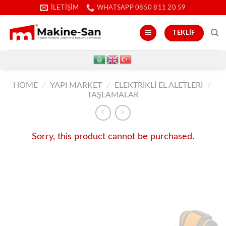
İçeriğe
İLETIŞIM
WHATSAPP 0850 811 20 59
atla
TEKLIF
HOME
/
YAPI MARKET
/
ELEKTRIKLI EL ALETLERI
/
TAŞLAMALAR
Sorry, this product cannot be purchased.