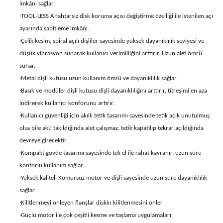
imkânı sağlar.
·TOOL-LESS Anahtarsız disk koruma açısı değiştirme özelliği ile istenilen açı
ayarında sabitleme imkânı.
·Çelik kesim, spiral açılı dişliler sayesinde yüksek dayanıklılık seviyesi ve
düşük vibrasyon sunarak kullanıcı verimliliğini arttırır. Uzun alet ömrü
sunar.
·Metal dişli kutusu uzun kullanım ömrü ve dayanıklılık sağlar
·Basık ve modüler dişli kutusu dişli dayanıklılığını arttırır, titreşimi en aza
indirerek kullanıcı konforunu artırır.
·Kullanıcı güvenliği için akıllı tetik tasarımı sayesinde tetik açık unutulmuş
olsa bile akü takıldığında alet çalışmaz, tetik kapatılıp tekrar açıldığında
devreye girecektir.
·Kompakt gövde tasarımı sayesinde tek el ile rahat kavranır, uzun süre
konforlu kullanım sağlar.
·Yüksek kaliteli Kömürsüz motor ve dişli sayesinde uzun süre dayanıklılık
sağlar.
·Kilitlenmeyi önleyen flanşlar diskin kilitlenmesini önler
·Güçlü motor ile çok çeşitli kesme ve taşlama uygulamaları