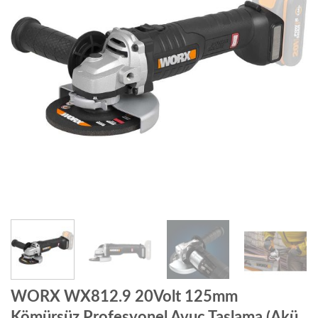
WORX WX812.9 20Volt 125mm
Kömürsüz Profesyonel Avuç Taşlama (Akü