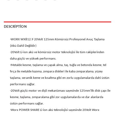
DESCRIPTION
·WORX WX812.9 20Volt 125mm Kömürsüz Profesyonel Avuç Taşlama
(Akü Dahil Değildir)
·20Volt Li-ion akü ve kömürsüz motor teknolojisi ile tüm rakiplerinden
daha güçlü ve yüksek performans.
·Metalde kesme, taşlama ve çapak alma, taş, tuğla ve betonda kesme, tel
fırça ile metalde kazıma, zımpara diskleri ile kaba zımparalama, yüzey
taşlama, seramik keme ve kısaltma gibi en zorlu uygulamalarda dahi üstün
performans sağlar.
·20Volt güçlü motor ve dişli mekanizması sayesinde 125mm’lik disk çapı ile
kesme, taşlama, zımparalama gibi zor uygulamalarda ve dar alanlarda
üstün performans sağlar.
·Worx POWER SHARE Li-ion akü teknolojisi sayesinde 20Volt Worx