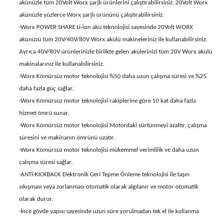
akünüzle tüm 20Volt Worx şarjlı ürünlerini çalıştırabilirsiniz. 20Volt Worx
akünüzle yüzlerce Worx şarjlı ürününü çalıştırabilirsiniz.
·Worx POWER SHARE Li-ion akü teknolojisi sayesinde 20Volt WORX
akünüzü tüm 20V/40V/80V Worx akülü makineleriniz ile kullanabilirsiniz.
Ayrıca 40V/80V ürünlerinizle birlikte gelen akülerinizi tüm 20V Worx akülü
makinalarınız ile kullanabilirsiniz.
·Worx Kömürsüz motor teknolojisi %50 daha uzun çalışma süresi ve %25
daha fazla güç sağlar.
·Worx Kömürsüz motor teknolojisi rakiplerine göre 10 kat daha fazla
hizmet ömrü sunar.
·Worx Kömürsüz motor teknolojisi Motordaki sürtünmeyi azaltır, çalışma
süresini ve makinanın ömrünü uzatır.
·Worx Kömürsüz motor teknolojisi mükemmel verimlilik ve daha uzun
çalışma süresi sağlar.
·ANTİ-KICKBACK Elektronik Geri Tepme Önleme teknolojisi ile taşın
sıkışması veya zorlanması otomatik olarak algılanır ve motor otomatik
olarak durur.
·İnce gövde yapısı sayesinde uzun süre yorulmadan tek el ile kullanma