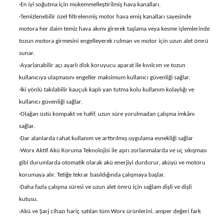
·En iyi soğutma için mükemmelleştirilmiş hava kanalları.
·Temizlenebilir özel filtrelenmiş motor hava emiş kanalları sayesinde
motora her daim temiz hava akımı girerek taşlama veya kesme işlemlerinde
tozun motora girmesini engelleyerek rulman ve motor için uzun alet ömrü
sunar.
·Ayarlanabilir açı ayarlı disk koruyucu aparat ile kıvılcım ve tozun
kullanıcıya ulaşmasını engeller maksimum kullanıcı güvenliği sağlar.
·İki yönlü takılabilir kauçuk kaplı yan tutma kolu kullanım kolaylığı ve
kullanıcı güvenliği sağlar.
·Olağan üstü kompakt ve hafif, uzun süre yorulmadan çalışma imkânı
sağlar.
·Dar alanlarda rahat kullanım ve arttırılmış uygulama esnekliği sağlar
·Worx Aktif Akü Koruma Teknolojisi ile aşırı zorlanmalarda ve uç sıkışması
gibi durumlarda otomatik olarak akü enerjiyi durdurur, aküyü ve motoru
korumaya alır. Tetiğe tekrar basıldığında çalışmaya başlar.
·Daha fazla çalışma süresi ve uzun alet ömrü için sağlam dişli ve dişli
kutusu.
·Akü ve Şarj cihazı hariç satılan tüm Worx ürünlerini, amper değeri fark