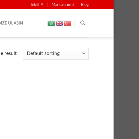
Teklif Al
Markalarımız
Blog
BIZE ULAŞIN
e result