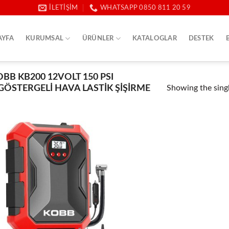
İLETIŞIM
WHATSAPP 0850 811 20 59
AYFA
KURUMSAL
ÜRÜNLER
KATALOGLAR
DESTEK
B KB200 12VOLT 150 PSI
GÖSTERGELI HAVA LASTIK ŞIŞIRME
Showing the singl