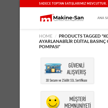
İçeriğe
SADECE TOPTAN SATIŞLARIMIZ MEVCUTTUR.
atla
ANA S
HOME
/
PRODUCTS TAGGED “KOB
AYARLANABILIR DIJITAL BASINÇ 
POMPASI”