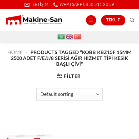
İçeriğe
İLETIŞIM
WHATSAPP 0850 811 20 59
atla
TEKLIF
HOME
/
PRODUCTS TAGGED “KOBB KBZ15F 15MM
2500 ADET F/E/J/8 SERISI AĞIR HIZMET TIPI KESIK
BAŞLI ÇIVI”
FILTER