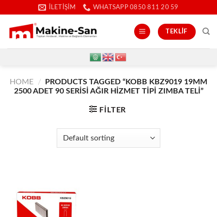
İçeriğe
İLETIŞIM
WHATSAPP 0850 811 20 59
atla
TEKLIF
HOME
/
PRODUCTS TAGGED “KOBB KBZ9019 19MM
2500 ADET 90 SERISI AĞIR HIZMET TIPI ZIMBA TELI”
FILTER