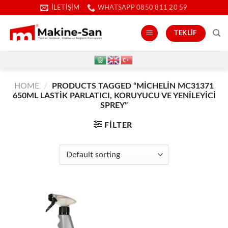
İçeriğe
İLETIŞIM
WHATSAPP 0850 811 20 59
atla
TEKLIF
HOME
/
PRODUCTS TAGGED “MICHELIN MC31371
650ML LASTIK PARLATICI, KORUYUCU VE YENILEYICI
SPREY”
FILTER