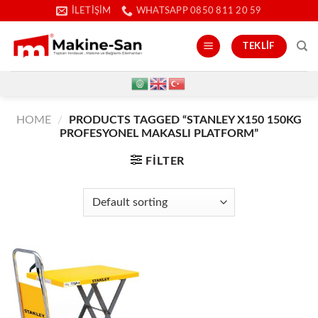
İçeriğe
İLETIŞIM
WHATSAPP 0850 811 20 59
atla
TEKLIF
HOME
/
PRODUCTS TAGGED “STANLEY X150 150KG
PROFESYONEL MAKASLI PLATFORM”
FILTER