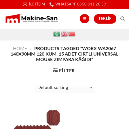
İçeriğe
İLETIŞIM
WHATSAPP 0850 811 20 59
atla
TEKLIF
HOME
/
PRODUCTS TAGGED “WORX WA2067
140X90MM 120 KUM, 15 ADET CIRTLI UNIVERSAL
MOUSE ZIMPARA KÂĞIDI”
FILTER