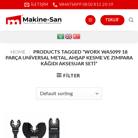
İçeriğe
İLETIŞIM
WHATSAPP 0850 811 20 59
atla
TEKLIF
HOME
/
PRODUCTS TAGGED “WORX WA5099 18
PARÇA UNIVERSAL METAL, AHŞAP KESME VE ZIMPARA
KÂĞIDI AKSESUAR SETI”
FILTER