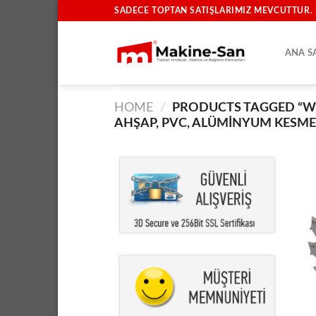
İçeriğe
SADECE TOPTAN SATIŞLARIMIZ MEVCUTTUR.
atla
ANA S
HOME
/
PRODUCTS TAGGED “W
AHŞAP, PVC, ALÜMINYUM KESME,