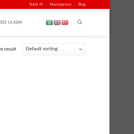
Teklif Al
Markalarımız
Blog
BIZE ULAŞIN
e result