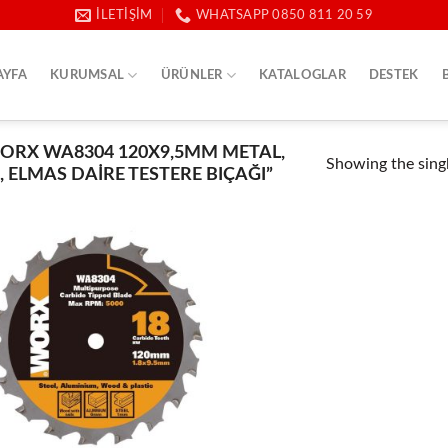
İLETIŞIM
WHATSAPP 0850 811 20 59
AYFA
KURUMSAL
ÜRÜNLER
KATALOGLAR
DESTEK
ORX WA8304 120X9,5MM METAL,
Showing the singl
 ELMAS DAIRE TESTERE BIÇAĞI”