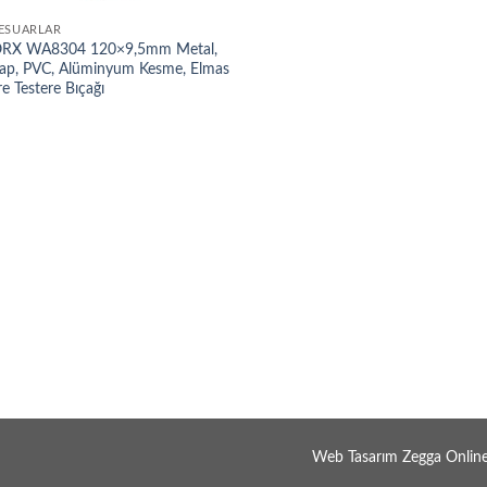
ESUARLAR
RX WA8304 120×9,5mm Metal,
ap, PVC, Alüminyum Kesme, Elmas
re Testere Bıçağı
Web Tasarım Zegga Onlin