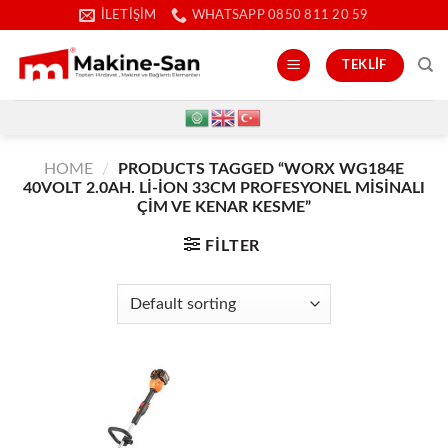
İçeriğe
İLETIŞIM
WHATSAPP 0850 811 20 59
atla
TEKLIF
HOME
/
PRODUCTS TAGGED “WORX WG184E
40VOLT 2.0AH. LI-ION 33CM PROFESYONEL MISINALI
ÇIM VE KENAR KESME”
FILTER