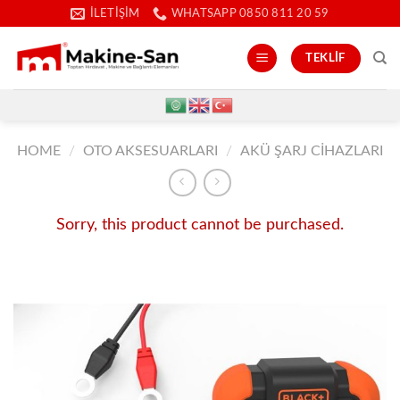
İçeriğe
İLETIŞIM
WHATSAPP 0850 811 20 59
atla
TEKLIF
HOME
/
OTO AKSESUARLARI
/
AKÜ ŞARJ CIHAZLARI
Sorry, this product cannot be purchased.