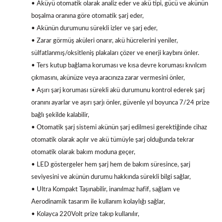
• Aküyü otomatik olarak analiz eder ve akü tipi, gücü ve akünün
boşalma oranına göre otomatik şarj eder,
• Akünün durumunu sürekli izler ve şarj eder,
• Zarar görmüş aküleri onarır, akü hücrelerini yeniler,
sülfatlanmış/oksitleniş plakaları çözer ve enerji kaybını önler.
• Ters kutup bağlama koruması ve kısa devre koruması kıvılcım
çıkmasını, akünüze veya aracınıza zarar vermesini önler,
• Aşırı şarj koruması sürekli akü durumunu kontrol ederek şarj
oranını ayarlar ve aşırı şarjı önler, güvenle yıl boyunca 7/24 prize
bağlı şekilde kalabilir,
• Otomatik şarj sistemi akünün şarj edilmesi gerektiğinde cihaz
otomatik olarak açılır ve akü tümüyle şarj olduğunda tekrar
otomatik olarak bakım moduna geçer,
• LED göstergeler hem şarj hem de bakım süresince, şarj
seviyesini ve akünün durumu hakkında sürekli bilgi sağlar,
• Ultra Kompakt Taşınabilir, inanılmaz hafif, sağlam ve
Aerodinamik tasarım ile kullanım kolaylığı sağlar,
• Kolayca 220Volt prize takıp kullanılır,