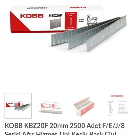
KOBB KBZ20F 20mm 2500 Adet F/E/J/8
Serisi Ağır Hizmet Tipi Kesik Başlı Çivi