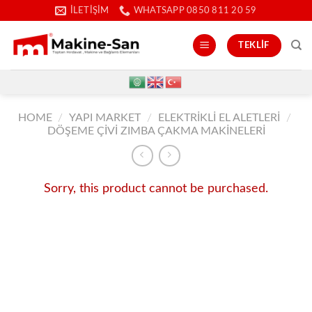
İçeriğe
İLETIŞIM
WHATSAPP 0850 811 20 59
atla
TEKLIF
HOME
/
YAPI MARKET
/
ELEKTRIKLI EL ALETLERI
/
DÖŞEME ÇIVI ZIMBA ÇAKMA MAKINELERI
Sorry, this product cannot be purchased.