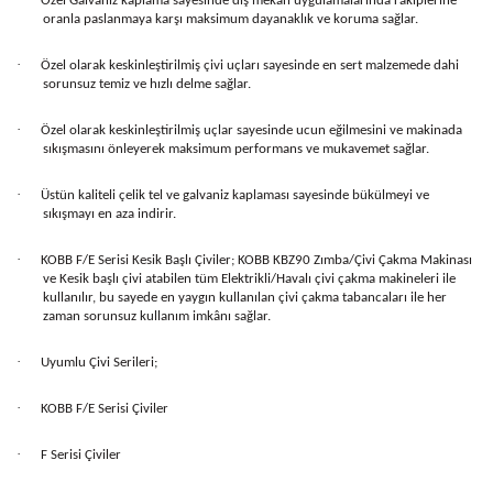
Özel Galvaniz kaplama sayesinde dış mekân uygulamalarında rakiplerine
oranla paslanmaya karşı maksimum dayanaklık ve koruma sağlar.
·
Özel olarak keskinleştirilmiş çivi uçları sayesinde en sert malzemede dahi
sorunsuz temiz ve hızlı delme sağlar.
·
Özel olarak keskinleştirilmiş uçlar sayesinde ucun eğilmesini ve makinada
sıkışmasını önleyerek maksimum performans ve mukavemet sağlar.
·
Üstün kaliteli çelik tel ve galvaniz kaplaması sayesinde bükülmeyi ve
sıkışmayı en aza indirir.
·
KOBB F/E Serisi Kesik Başlı Çiviler; KOBB KBZ90 Zımba/Çivi Çakma Makinası
ve Kesik başlı çivi atabilen tüm Elektrikli/Havalı çivi çakma makineleri ile
kullanılır, bu sayede en yaygın kullanılan çivi çakma tabancaları ile her
zaman sorunsuz kullanım imkânı sağlar.
·
Uyumlu Çivi Serileri;
·
KOBB F/E Serisi Çiviler
·
F Serisi Çiviler