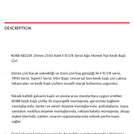
DESCRIPTION
·
KOBB KBZ20F 20mm 2500 Adet F/E/J/8 Serisi Ağır Hizmet Tipi Kesik Başlı
Çivi
·
20mm çivi/bacak yüksekliği ve 2mm çivi/baş genişliği ile F/E/J/8 serisi,
TIPIN Serisi, Type47 Serisi, Mini Başlı, Universal tüm kesik başlı çivi çakma
tabancaları ve kesik başlı çivilere muadil olarak kullanıma uygundur.
·
Yüksek kaliteli galvaniz kaplı ve uluslararası standartlara uygun üretilen
KOBB kesik başlı çiviler ile süpürgelik montajında, görünmez bağlantı
montajlarında, lambri ve zemin döşeme montajlarında, ambalajlama, masa,
sandalye, mobilya döşeme montajlarında, reklam/tabela montajında, ahşap
maket işlerinde, yalıtım, onarım uygulamalarında yüksek performans
sağlar.
·