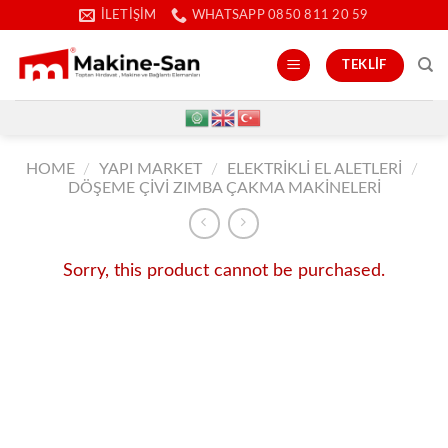
İçeriğe
İLETIŞIM
WHATSAPP 0850 811 20 59
atla
TEKLIF
HOME
/
YAPI MARKET
/
ELEKTRIKLI EL ALETLERI
/
DÖŞEME ÇIVI ZIMBA ÇAKMA MAKINELERI
Sorry, this product cannot be purchased.