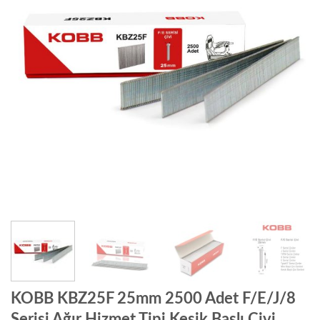
KOBB KBZ25F 25mm 2500 Adet F/E/J/8
Serisi Ağır Hizmet Tipi Kesik Başlı Çivi