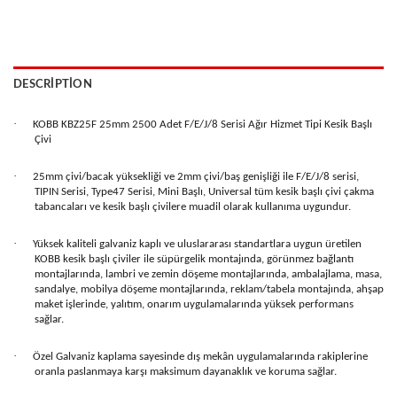
DESCRIPTION
·
KOBB KBZ25F 25mm 2500 Adet F/E/J/8 Serisi Ağır Hizmet Tipi Kesik Başlı
Çivi
·
25mm çivi/bacak yüksekliği ve 2mm çivi/baş genişliği ile F/E/J/8 serisi,
TIPIN Serisi, Type47 Serisi, Mini Başlı, Universal tüm kesik başlı çivi çakma
tabancaları ve kesik başlı çivilere muadil olarak kullanıma uygundur.
·
Yüksek kaliteli galvaniz kaplı ve uluslararası standartlara uygun üretilen
KOBB kesik başlı çiviler ile süpürgelik montajında, görünmez bağlantı
montajlarında, lambri ve zemin döşeme montajlarında, ambalajlama, masa,
sandalye, mobilya döşeme montajlarında, reklam/tabela montajında, ahşap
maket işlerinde, yalıtım, onarım uygulamalarında yüksek performans
sağlar.
·
Özel Galvaniz kaplama sayesinde dış mekân uygulamalarında rakiplerine
oranla paslanmaya karşı maksimum dayanaklık ve koruma sağlar.