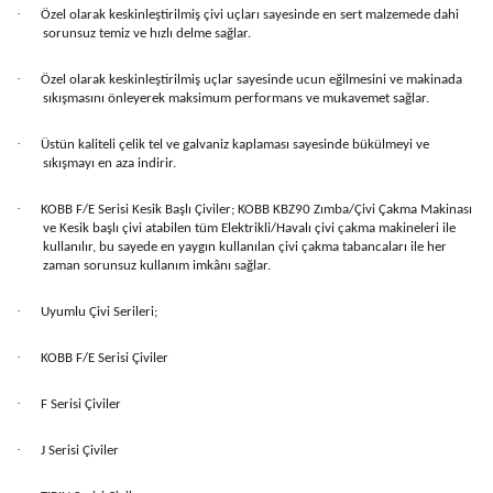
·
Özel olarak keskinleştirilmiş çivi uçları sayesinde en sert malzemede dahi
sorunsuz temiz ve hızlı delme sağlar.
·
Özel olarak keskinleştirilmiş uçlar sayesinde ucun eğilmesini ve makinada
sıkışmasını önleyerek maksimum performans ve mukavemet sağlar.
·
Üstün kaliteli çelik tel ve galvaniz kaplaması sayesinde bükülmeyi ve
sıkışmayı en aza indirir.
·
KOBB F/E Serisi Kesik Başlı Çiviler; KOBB KBZ90 Zımba/Çivi Çakma Makinası
ve Kesik başlı çivi atabilen tüm Elektrikli/Havalı çivi çakma makineleri ile
kullanılır, bu sayede en yaygın kullanılan çivi çakma tabancaları ile her
zaman sorunsuz kullanım imkânı sağlar.
·
Uyumlu Çivi Serileri;
·
KOBB F/E Serisi Çiviler
·
F Serisi Çiviler
·
J Serisi Çiviler