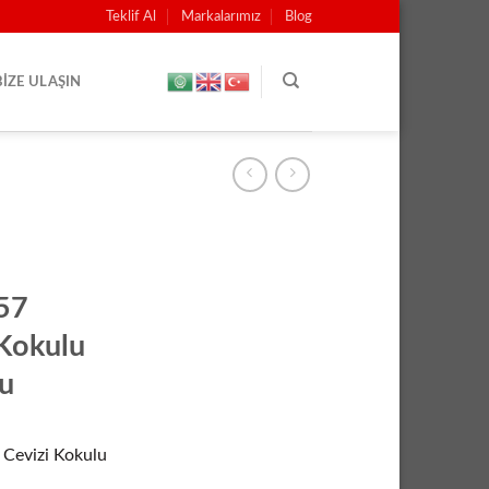
Teklif Al
Markalarımız
Blog
BIZE ULAŞIN
57
 Kokulu
u
Cevizi Kokulu