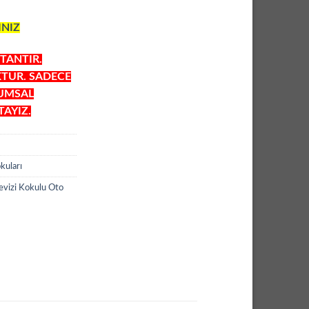
INIZ
TANTIR.
KTUR. SADECE
RUMSAL
AYIZ.
kuları
vizi Kokulu Oto