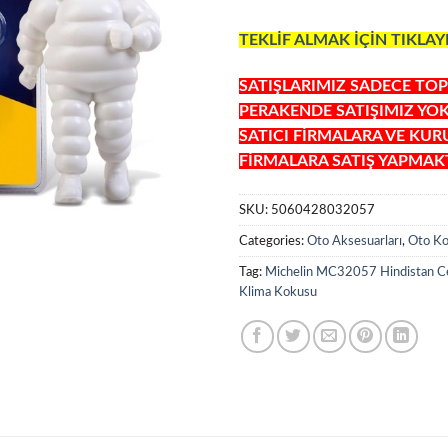
TEKLİF ALMAK İÇİN TIKLAY
SATIŞLARIMIZ SADECE TOP
PERAKENDE SATIŞIMIZ YO
SATICI FİRMALARA VE KU
FİRMALARA SATIŞ YAPMAKT
SKU:
5060428032057
Categories:
Oto Aksesuarları
,
Oto Ko
Tag:
Michelin MC32057 Hindistan Ce
Klima Kokusu