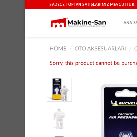
İçeriğe
SADECE TOPTAN SATIŞLARIMIZ MEVCUTTUR.
atla
ANA S
HOME
/
OTO AKSESUARLARI
/
Sorry, this product cannot be purch