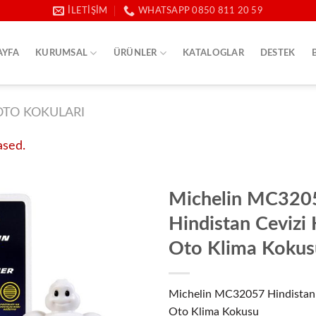
İLETIŞIM
WHATSAPP 0850 811 20 59
AYFA
KURUMSAL
ÜRÜNLER
KATALOGLAR
DESTEK
OTO KOKULARI
ased.
Michelin MC320
Hindistan Cevizi
Oto Klima Kokus
Michelin MC32057 Hindistan 
Oto Klima Kokusu