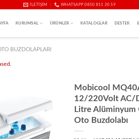
İLETIŞIM
WHATSAPP 0850 811 20 59
AYFA
KURUMSAL
ÜRÜNLER
KATALOGLAR
DESTEK
OTO BUZDOLAPLARI
ased.
Mobicool MQ40
12/220Volt AC/
Litre Alüminyum 
Oto Buzdolabı