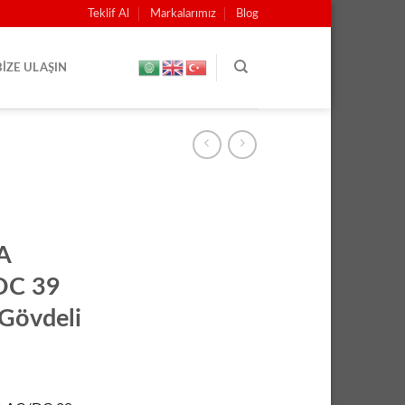
Teklif Al
Markalarımız
Blog
BIZE ULAŞIN
A
DC 39
Gövdeli