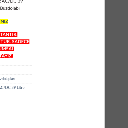
t AC/DC 39
 Buzdolabı
INIZ
TANTIR.
KTUR. SADECE
RUMSAL
AYIZ.
zdolapları
C/DC 39 Litre