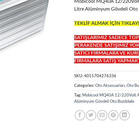
Mobicool MQ40A 12/220Vol
Litre Alüminyum Gövdeli Oto
TEKLİF ALMAK İÇİN TIKLAY
SATIŞLARIMIZ SADECE TOP
PERAKENDE SATIŞIMIZ YO
SATICI FİRMALARA VE KU
FİRMALARA SATIŞ YAPMAKT
SKU:
4015704276336
Categories:
Oto Aksesuarları
,
Oto Bu
Tag:
Mobicool MQ40A 12/220Volt A
Alüminyum Gövdeli Oto Buzdolabı