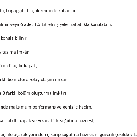
, bagaj gibi birçok zeminde kullanılır,
inir veya 6 adet 1.5 Litrelik şişeler rahatlıkla konulabilir.
 konula bilinir,
ay taşıma imkânı,
ölmeli açılır kapak,
arklı bölmelere kolay ulaşım imkânı,
de 3 farklı bölüm oluşturma imkânı,
inde maksimum performans ve geniş iç hacim,
arılabilir kapak ve yıkanabilir soğutma haznesi,
çı ile açarak yerinden çıkarıp soğutma haznesini güvenli şekilde yıkay