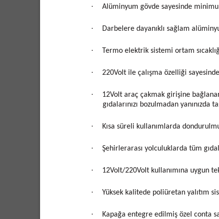
·
Alüminyum gövde sayesinde minimum 
·
Darbelere dayanıklı sağlam alümin
·
Termo elektrik sistemi ortam sıcaklı
·
220Volt ile çalışma özelliği sayesind
·
12Volt araç çakmak girişine bağlanara
gıdalarınızı bozulmadan yanınızda t
·
Kısa süreli kullanımlarda dondurulmu
·
Şehirlerarası yolculuklarda tüm gıd
·
12Volt/220Volt kullanımına uygun tek
·
Yüksek kalitede poliüretan yalıtım si
·
Kapağa entegre edilmiş özel conta s