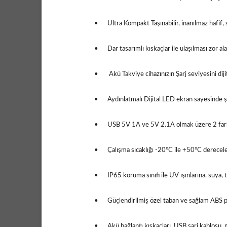
•
Ultra Kompakt Taşınabilir, inanılmaz hafif,
•
Dar tasarımlı kıskaçlar ile ulaşılması zor al
•
Akü Takviye cihazınızın Şarj seviyesini di
•
Aydınlatmalı Dijital LED ekran sayesinde şa
•
USB 5V 1A ve 5V 2.1A olmak üzere 2 farklı
•
Çalışma sıcaklığı -20°C ile +50°C derecel
•
IP65 koruma sınıfı ile UV ışınlarına, suya, 
•
Güçlendirilmiş özel taban ve sağlam ABS p
•
Akü bağlantı kıskaçları, USB şarj kablosu, 