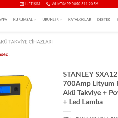
İLETIŞIM
WHATSAPP 0850 811 20 59
AYFA
KURUMSAL
ÜRÜNLER
KATALOGLAR
DESTEK
AKÜ TAKVIYE CIHAZLARI
ased.
STANLEY SXA125
700Amp Lityum 
Akü Takviye + P
+ Led Lamba