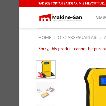
İçeriğe
SADECE TOPTAN SATIŞLARIMIZ MEVCUTTUR.
atla
ANA S
HOME
/
OTO AKSESUARLARI
/
Sorry, this product cannot be purch