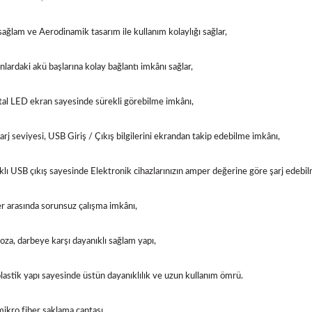
 sağlam ve Aerodinamik tasarım ile kullanım kolaylığı sağlar,
anlardaki akü başlarına kolay bağlantı imkânı sağlar,
jital LED ekran sayesinde sürekli görebilme imkânı,
rj seviyesi, USB Giriş / Çıkış bilgilerini ekrandan takip edebilme imkânı,
 USB çıkış sayesinde Elektronik cihazlarınızın amper değerine göre şarj edebil
er arasında sorunsuz çalışma imkânı,
toza, darbeye karşı dayanıklı sağlam yapı,
lastik yapı sayesinde üstün dayanıklılık ve uzun kullanım ömrü.
mikro fiber saklama çantası,