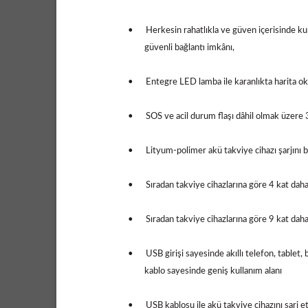
•
Herkesin rahatlıkla ve güven içerisinde k
güvenli bağlantı imkânı,
•
Entegre LED lamba ile karanlıkta harita ok
•
SOS ve acil durum flaşı dâhil olmak üzere 
•
Lityum-polimer akü takviye cihazı şarjını b
•
Sıradan takviye cihazlarına göre 4 kat dah
•
Sıradan takviye cihazlarına göre 9 kat dah
•
USB girişi sayesinde akıllı telefon, tablet
kablo sayesinde geniş kullanım alanı
•
USB kablosu ile akü takviye cihazını şarj 