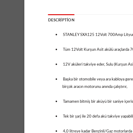
DESCRIPTION
•
STANLEY SXA125 12Volt 700Amp Lityum 
•
Tüm 12Volt Kurşun Asit akülü araçlarda 70
•
12V aküleri takviye eder, Sulu (Kurşun A
•
Başka bir otomobile veya ara kabloya ger
birçok aracın motorunu anında çalıştırır,
•
Tamamen bitmiş bir aküyü bir saniye içeri
•
Tek bir şarj ile 20 defa akü takviye yapabili
•
4,0 litreye kadar Benzinli/Gaz motorlarda 