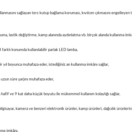
ullanmasını sağlayan ters kutup bağlama koruması, kıvılcım çıkmasını engelleyen 
uma, lastik değiştirme, kamp alanında aydınlatma vb. birçok alanda kullanma imk
3 farklı konumda kullanılabilir parlak LED lamba,
ir yıl boyunca muhafaza eder, istediğiniz an kullanma imkânı sağlar,
a uzun süre şarjını muhafaza eder,
a hafif ve 9 kat daha küçük boyutu ile mükemmel kullanım kolaylığı sağlar,
, bilgisayar, kamera ve benzeri elektronik ürünler, kamp ürünleri, dağcılık ürünle
etme imkânı,