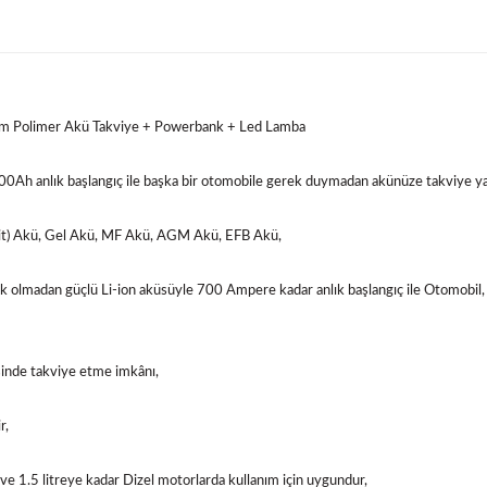
Polimer Akü Takviye + Powerbank + Led Lamba
0Ah anlık başlangıç ile başka bir otomobile gerek duymadan akünüze takviye yap
sit) Akü, Gel Akü, MF Akü, AGM Akü, EFB Akü,
ek olmadan güçlü Li-ion aküsüyle 700 Ampere kadar anlık başlangıç ile Otomobil
sinde takviye etme imkânı,
r,
ve 1.5 litreye kadar Dizel motorlarda kullanım için uygundur,