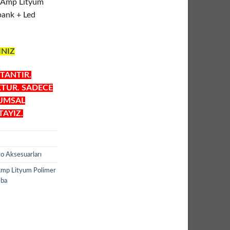
0Amp Lityum
bank + Led
INIZ
TANTIR.
KTUR. SADECE
RUMSAL
AYIZ.
o Aksesuarları
mp Lityum Polimer
mba