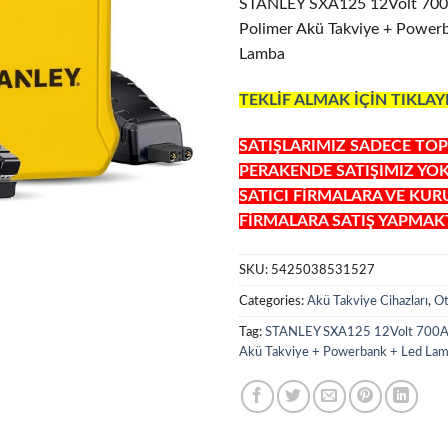
STANLEY SXA125 12Volt 70
Polimer Akü Takviye + Power
Lamba
TEKLİF ALMAK İÇİN TIKLAY
SATIŞLARIMIZ SADECE TOP
PERAKENDE SATIŞIMIZ YO
SATICI FİRMALARA VE KU
FİRMALARA SATIŞ YAPMAKT
SKU:
5425038531527
Categories:
Akü Takviye Cihazları
,
Ot
Tag:
STANLEY SXA125 12Volt 700A
Akü Takviye + Powerbank + Led La