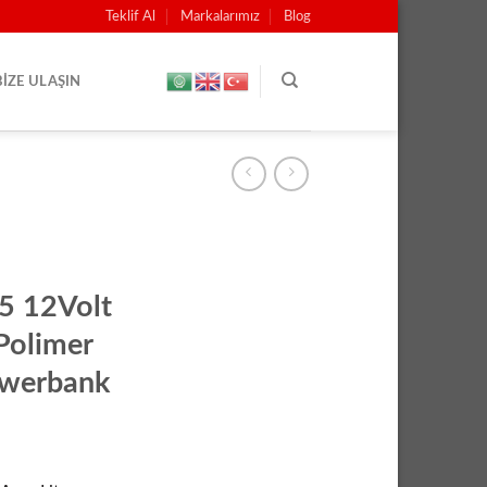
Teklif Al
Markalarımız
Blog
BIZE ULAŞIN
 12Volt
Polimer
owerbank